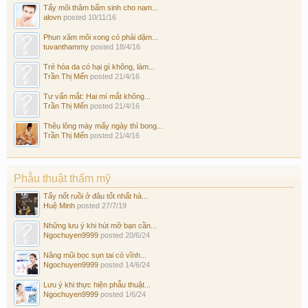
Tẩy môi thâm bẩm sinh cho nam...
alovn
posted
10/11/16
Phun xăm môi xong có phải dặm...
tuvanthammy
posted
18/4/16
Trẻ hóa da có hại gì không, làm...
Trần Thị Mến
posted
21/4/16
Tư vấn mắt: Hai mí mắt không...
Trần Thị Mến
posted
21/4/16
Thêu lông mày mấy ngày thì bong...
Trần Thị Mến
posted
21/4/16
Phẫu thuật thẩm mỹ
Tẩy nốt ruồi ở đâu tốt nhất hà...
Huệ Minh
posted
27/7/19
Những lưu ý khi hút mỡ bạn cần...
Ngochuyen9999
posted
20/6/24
Nâng mũi bọc sụn tai có vĩnh...
Ngochuyen9999
posted
14/6/24
Lưu ý khi thực hiện phẫu thuật...
Ngochuyen9999
posted
1/6/24