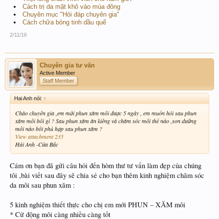
Cách trị da mặt khô vào mùa đông
Chuyên mục "Hỏi đáp chuyên gia"
Cách chữa bỏng tinh dầu quế
2/11/16
Chuyên gia tư vấn
Active Member
Staff Member
Hai Anh nói:
↑
Chào chuyên gia ,em mới phun xăm môi được 5 ngày , em muốn hỏi sau phun
xăm môi bôi gì ? Sau phun xăm ăn kiêng và chăm sóc môi thế nào ,son dưỡng
môi nào bôi phù hợp sau phun xăm ?
View attachment 235
Hải Anh -Cửa Bắc
Cám ơn bạn đã gửi câu hỏi đến hòm thư tư vấn làm đẹp của chúng
tôi ,bài viết sau đây sẽ chia sẻ cho bạn thêm kinh nghiệm chăm sóc
da môi sau phun xăm :
5 kinh nghiệm thiết thực cho chị em mới PHUN – XĂM môi
* Cử động môi càng nhiều càng tốt