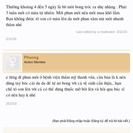
Thường khoảng 4 đến 5 ngày là bờ môi bong tróc ra nhẹ nhàng . Phải
3 tuần mới có màu tự nhiên. Mới phun môi nên môi mau khô lắm.
Bạn không được tô son có màu lên da mới phun xăm mà môi nhanh
thâm nhé
Last edited by a moderator:
3/11/16
2/11/16
Phuong
Active Member
e từng đi phun môi ở bệnh viện thẩm mỹ thanh vân, căn bản là k nên
dùng tay bóc cái da da để tự nó bong với cả vệ sinh cẩn thận,, hạn
chế tô son lên với cả có thể dùng thuốc mỡ bôi lên và hỏi qua bác sĩ
có nên hay k nhé
25/2/18
(Bạn phải Đăng nhập hoặc Đăng ký để trả lời bài viết.)