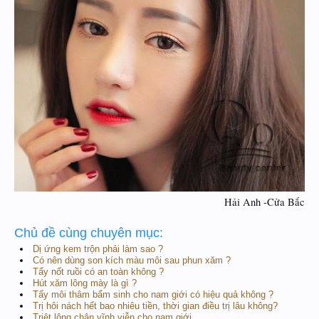
Hải Anh -Cửa Bắc​
Chủ đề cùng chuyên mục:
Dị ứng kem trộn phải làm sao ?
Có nên dùng son kích màu môi sau phun xăm ?
Tẩy nốt ruồi có an toàn không ?
Hút xăm lông mày là gì ?
Tẩy môi thâm bẩm sinh cho nam giới có hiệu quả không ?
Trị hôi nách hết bao nhiêu tiền, thời gian điều trị lâu không?
Triệt lông chân vĩnh viễn cho nam giới