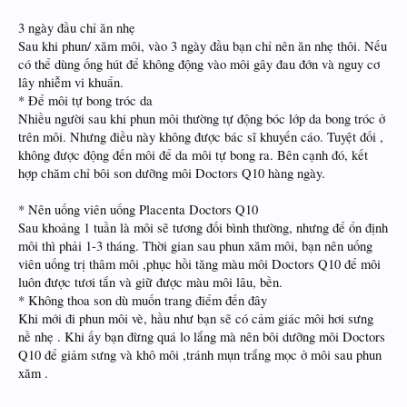
3 ngày đầu chỉ ăn nhẹ
Sau khi phun/ xăm môi, vào 3 ngày đầu bạn chỉ nên ăn nhẹ thôi. Nếu
có thể dùng ống hút để không động vào môi gây đau đớn và nguy cơ
lây nhiễm vi khuẩn.
* Để môi tự bong tróc da
Nhiều người sau khi phun môi thường tự động bóc lớp da bong tróc ở
trên môi. Nhưng điều này không được bác sĩ khuyến cáo. Tuyệt đối ,
không được động đến môi để da môi tự bong ra. Bên cạnh đó, kết
hợp chăm chỉ bôi son dưỡng môi Doctors Q10 hàng ngày.
* Nên uống viên uống Placenta Doctors Q10
Sau khoảng 1 tuần là môi sẽ tương đối bình thường, nhưng để ổn định
môi thì phải 1-3 tháng. Thời gian sau phun xăm môi, bạn nên uống
viên uống trị thâm môi ,phục hồi tăng màu môi Doctors Q10 để môi
luôn được tươi tắn và giữ được màu môi lâu, bền.
* Không thoa son dù muốn trang điểm đến đây
Khi mới đi phun môi vè, hầu như bạn sẽ có cảm giác môi hơi sưng
nề nhẹ . Khi ấy bạn đừng quá lo lắng mà nên bôi dưỡng môi Doctors
Q10 để giảm sưng và khô môi ,tránh mụn trắng mọc ở môi sau phun
xăm .