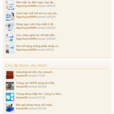
Nên mặc áo định ngực bao lâu...
Ngochuyen9999
posted
28/5/24
Cách hạn chế mỡ tích tụ sau hút...
Ngochuyen9999
posted
22/5/24
Nâng ngực phù hợp nhất ở độ...
Ngochuyen9999
posted
16/5/24
Các công nghệ hút mỡ tiên tiến...
Ngochuyen9999
posted
10/5/24
Hút mỡ bụng không phẫu thuật có...
Ngochuyen9999
posted
4/5/24
Chủ đề được yêu thích
Giải pháp lót nền cho concert...
hanatc89
posted
7/7/26
Thùng rác HDPE dung tích 80L
hanatc89
posted
20/7/26
Thùng Nhựa Nắp Kín: Công Cụ Nhỏ...
hanatc89
posted
6/7/26
Báo giá thùng nhựa chữ nhật...
hanatc89
posted
25/7/26