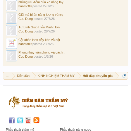
những ưu điểm của xe nâng tay...
hanatc89
posted
27/7/26
Giải mã bí ẩn năng lượng vũ trụ
Cuu Dung
posted
27/7/26
Tử Bình Giúp Hiểu Mình Hơn
Cuu Dung
posted
28/7/26
Cột chắn inox dây kéo và cột...
hanatc89
posted
29/7/26
Phong thủy văn phòng và cách...
Cuu Dung
posted
1/8/26
...
Diễn đàn
KINH NGHIỆM THẨM MỸ
Hỏi đáp chuyên gia
Phẫu thuật thẩm mỹ
Phẫu thuật nâng ngực