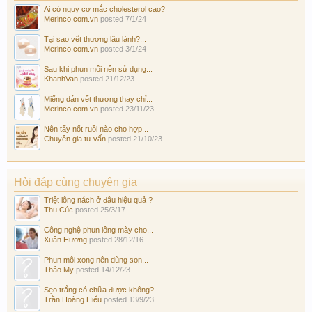
Ai có nguy cơ mắc cholesterol cao?
Merinco.com.vn
posted
7/1/24
Tại sao vết thương lâu lành?...
Merinco.com.vn
posted
3/1/24
Sau khi phun môi nên sử dụng...
KhanhVan
posted
21/12/23
Miếng dán vết thương thay chỉ...
Merinco.com.vn
posted
23/11/23
Nên tẩy nốt ruồi nào cho hợp...
Chuyên gia tư vấn
posted
21/10/23
Hỏi đáp cùng chuyên gia
Triệt lông nách ở đâu hiệu quả ?
Thu Cúc
posted
25/3/17
Công nghệ phun lông mày cho...
Xuân Hương
posted
28/12/16
Phun môi xong nên dùng son...
Thảo My
posted
14/12/23
Sẹo trắng có chữa được không?
Trần Hoàng Hiếu
posted
13/9/23