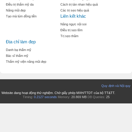
Điều trị thẩm mỹ da
Cách trị tàn nhan hiệu quả
Nâng mũi đẹp
Các trị sẹo hiệu quả
Liên kết khác
Tạo mà lúm đồng tiền
Nâng ngực nội soi
Điều trị sẹo lõm
Trị sẹo thâm
Địa chỉ làm đẹp
Danh bạ thẩm mỹ
Bác sĩ thẩm mỹ
Thẩm mỹ viện nâng mũi đẹp
Quy định và Nội quy
Website đang hoạt động thử nghiệm. Chờ giấy phép MXH/TTDT của bộ TT&TT.
Timing:
0.2127 seconds
Memory:
20.869 MB
DB Queries:
25