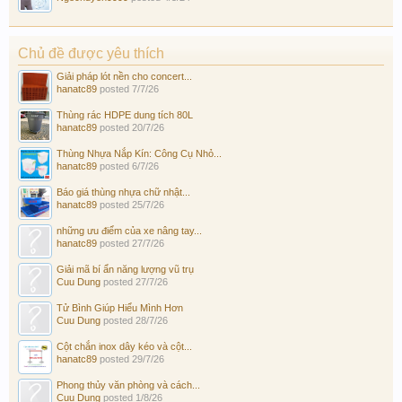
Chủ đề được yêu thích
Giải pháp lót nền cho concert...
hanatc89
posted
7/7/26
Thùng rác HDPE dung tích 80L
hanatc89
posted
20/7/26
Thùng Nhựa Nắp Kín: Công Cụ Nhỏ...
hanatc89
posted
6/7/26
Báo giá thùng nhựa chữ nhật...
hanatc89
posted
25/7/26
những ưu điểm của xe nâng tay...
hanatc89
posted
27/7/26
Giải mã bí ẩn năng lượng vũ trụ
Cuu Dung
posted
27/7/26
Tử Bình Giúp Hiểu Mình Hơn
Cuu Dung
posted
28/7/26
Cột chắn inox dây kéo và cột...
hanatc89
posted
29/7/26
Phong thủy văn phòng và cách...
Cuu Dung
posted
1/8/26