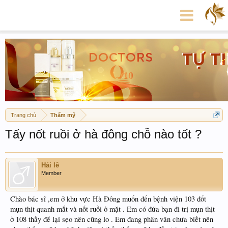
Trang chủ
Thẩm mỹ
Tẩy nốt ruồi ở hà đông chỗ nào tốt ?
Hải lê
Member
Chào bác sĩ ,em ở khu vực Hà Đông muốn đến bệnh viện 103 đốt
mụn thịt quanh mắt và nốt ruồi ở mặt . Em có đứa bạn đi trị mụn thịt
ở 108 thấy để lại sẹo nên cũng lo . Em đang phân vân chưa biết nên