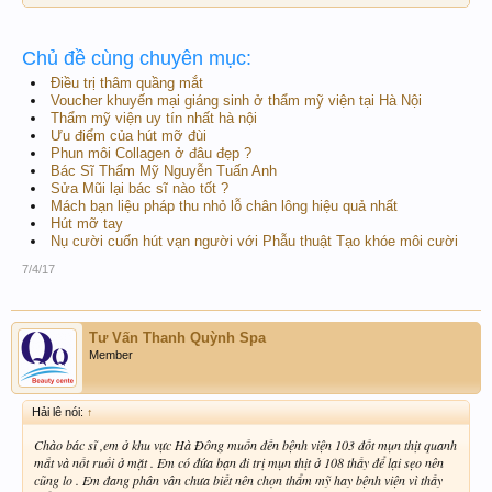
Chủ đề cùng chuyên mục:
Điều trị thâm quầng mắt
Voucher khuyến mại giáng sinh ở thẩm mỹ viện tại Hà Nội
Thẩm mỹ viện uy tín nhất hà nội
Ưu điểm của hút mỡ đùi
Phun môi Collagen ở đâu đẹp ?
Bác Sĩ Thẩm Mỹ Nguyễn Tuấn Anh
Sửa Mũi lại bác sĩ nào tốt ?
Mách bạn liệu pháp thu nhỏ lỗ chân lông hiệu quả nhất
Hút mỡ tay
Nụ cười cuốn hút vạn người với Phẫu thuật Tạo khóe môi cười
7/4/17
Tư Vấn Thanh Quỳnh Spa
Member
Hải lê nói:
↑
Chào bác sĩ ,em ở khu vực Hà Đông muốn đến bệnh viện 103 đốt mụn thịt quanh
mắt và nốt ruồi ở mặt . Em có đứa bạn đi trị mụn thịt ở 108 thấy để lại sẹo nên
cũng lo . Em đang phân vân chưa biết nên chọn thẩm mỹ hay bệnh viện vì thấy