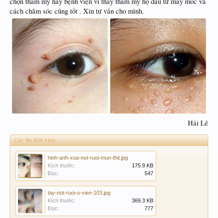
chọn thẩm mỹ hay bệnh viện vì thấy thẩm mỹ họ đầu tư máy móc và
cách chăm sóc cũng tốt . Xin tư vấn cho mình.
Hải Lê​
Các file đính kèm:
hinh-anh-xoa-not-ruoi-mun-thit.jpg
Kích thước:
175.9 KB
Đọc:
547
tay-not-ruoi-o-vien-103.jpg
Kích thước:
369.3 KB
Đọc:
777