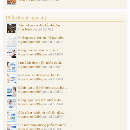
Phẫu thuật thẩm mỹ
Tẩy nốt ruồi ở đâu tốt nhất hà...
Huệ Minh
posted
27/7/19
Những lưu ý khi hút mỡ bạn cần...
Ngochuyen9999
posted
20/6/24
Nâng mũi bọc sụn tai có vĩnh...
Ngochuyen9999
posted
14/6/24
Lưu ý khi thực hiện phẫu thuật...
Ngochuyen9999
posted
1/6/24
Nên mặc áo định ngực bao lâu...
Ngochuyen9999
posted
28/5/24
Cách hạn chế mỡ tích tụ sau hút...
Ngochuyen9999
posted
22/5/24
Nâng ngực phù hợp nhất ở độ...
Ngochuyen9999
posted
16/5/24
Các công nghệ hút mỡ tiên tiến...
Ngochuyen9999
posted
10/5/24
Hút mỡ bụng không phẫu thuật có...
Ngochuyen9999
posted
4/5/24