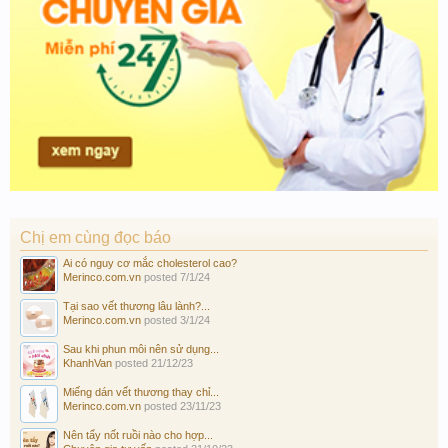
Chị em cùng đọc báo
Ai có nguy cơ mắc cholesterol cao?
Merinco.com.vn
posted
7/1/24
Tại sao vết thương lâu lành?...
Merinco.com.vn
posted
3/1/24
Sau khi phun môi nên sử dụng...
KhanhVan
posted
21/12/23
Miếng dán vết thương thay chỉ...
Merinco.com.vn
posted
23/11/23
Nên tẩy nốt ruồi nào cho hợp...