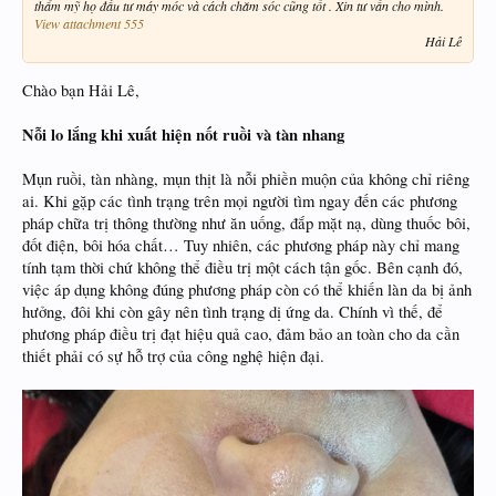
thẩm mỹ họ đầu tư máy móc và cách chăm sóc cũng tốt . Xin tư vấn cho mình.
View attachment 555
Hải Lê​
Chào bạn Hải Lê,
Nỗi lo lắng khi xuất hiện nốt ruồi và tàn nhang
Mụn ruồi, tàn nhàng, mụn thịt là nỗi phiền muộn của không chỉ riêng
ai. Khi gặp các tình trạng trên mọi người tìm ngay đến các phương
pháp chữa trị thông thường như ăn uống, đắp mặt nạ, dùng thuốc bôi,
đốt điện, bôi hóa chất… Tuy nhiên, các phương pháp này chỉ mang
tính tạm thời chứ không thể điều trị một cách tận gốc. Bên cạnh đó,
việc áp dụng không đúng phương pháp còn có thể khiến làn da bị ảnh
hưởng, đôi khi còn gây nên tình trạng dị ứng da. Chính vì thế, để
phương pháp điều trị đạt hiệu quả cao, đảm bảo an toàn cho da cần
thiết phải có sự hỗ trợ của công nghệ hiện đại.