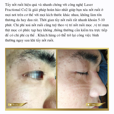
Tẩy nốt ruồi hiệu quả và nhanh chóng với công nghệ Laser
Fractional Co2 là giải pháp hoàn hảo nhất giúp bạn xóa nốt ruồi ở
mọi nơi trên cơ thể với mọi kích thước khác nhau, không làm tổn
thương da hay đau rát. Thời gian tầy nốt ruồi rất nhanh khoản 5-10
phút. Chi phí xoá nốt ruồi cũng tuỳ theo vị trí nốt ruồi mọc ,vị trí mụn
thịt mọc có phức tạp hay không ,thông thường cần kiểm tra trực tiếp
để có chi phí cụ thể . Khách hàng có thễ trở lại công việc bình
thường ngay sau khi tẩy nốt ruồi.