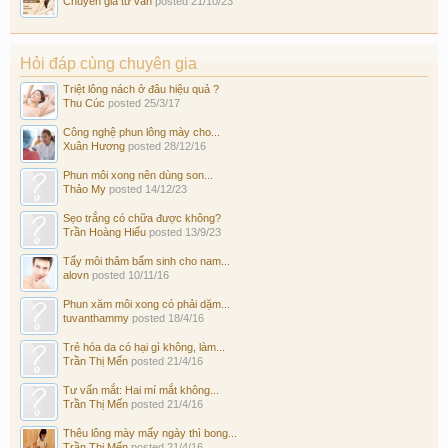
Chuyên gia tư vấn
posted
21/10/23
Hỏi đáp cùng chuyên gia
Triệt lông nách ở đâu hiệu quả ?
Thu Cúc
posted
25/3/17
Công nghệ phun lông mày cho...
Xuân Hương
posted
28/12/16
Phun môi xong nên dùng son...
Thảo My
posted
14/12/23
Sẹo trắng có chữa được không?
Trần Hoàng Hiếu
posted
13/9/23
Tẩy môi thâm bẩm sinh cho nam...
alovn
posted
10/11/16
Phun xăm môi xong có phải dặm...
tuvanthammy
posted
18/4/16
Trẻ hóa da có hại gì không, làm...
Trần Thị Mến
posted
21/4/16
Tư vấn mắt: Hai mí mắt không...
Trần Thị Mến
posted
21/4/16
Thêu lông mày mấy ngày thì bong...
Trần Thị Mến
posted
21/4/16