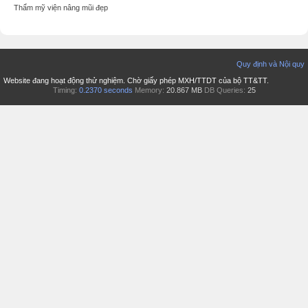
Thẩm mỹ viện nâng mũi đẹp
Quy định và Nội quy
Website đang hoạt động thử nghiệm. Chờ giấy phép MXH/TTDT của bộ TT&TT.
Timing:
0.2370 seconds
Memory:
20.867 MB
DB Queries:
25