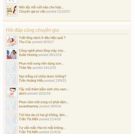
Nên tẩy nốt ruồi nào cho hợp...
Chuyên gia tư vấn
posted
21/10/23
Hỏi đáp cùng chuyên gia
Triệt lông nách ở đâu hiệu quả ?
Thu Cúc
posted
25/3/17
Công nghệ phun lông mày cho...
Xuân Hương
posted
28/12/16
Phun môi xong nên dùng son...
Thảo My
posted
14/12/23
Sẹo trắng có chữa được không?
Trần Hoàng Hiếu
posted
13/9/23
Tẩy môi thâm bẩm sinh cho nam...
alovn
posted
10/11/16
Phun xăm môi xong có phải dặm...
tuvanthammy
posted
18/4/16
Trẻ hóa da có hại gì không, làm...
Trần Thị Mến
posted
21/4/16
Tư vấn mắt: Hai mí mắt không...
Trần Thị Mến
posted
21/4/16