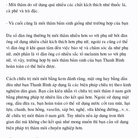
· Môi thâm do sử dụng quá nhiều các chất kích thích như thuốc lá,
cà phê và trà đặc.
· Và cuối cùng là môi thâm bẩm sinh giống như trường hợp của bạn
Đa số đàn ông thường bị môi thâm nhiều hơn so với phụ nữ bởi đàn
ông sử dụng nhiều chất kích thích hơn phụ nữ, ngoài ra cũng có thể
vì đàn ông ít khi quan tâm đến việc bảo vệ và chăm sóc da như phụ
nữ, một phần là vì đàn ông có nhiều sắc tố melanin hơn so với phụ
nữ, vì vậy, trường hợp bị môi thâm bẩm sinh của bạn Thanh Bình
hoàn toàn có thể hiểu được.
Cách chữa trị môi môi bằng kem đánh răng, mật ong hay bằng dầu
dừa như bạn Thanh Bình áp dụng là các biện pháp chữa trị theo kinh
nghiệm dân gian. Bạn cần kiên nhẫn vì chữa trị môi thâm ở nam giới
bằng phương pháp tự nhiên lâu cho kết quả hơn. Ngoài sử dụng mật
ong, dầu dừa ra, bạn hoàn toàn có thể sử dụng nước cốt rau mùi, hạt
lựu, chanh, hoa hồng, vaselin, sáp bơ, nghệ, sữa không đường,..v..v..
để chữa trị môi thâm ở nam giới. Tuy nhiên nếu áp dụng tron thời
gian dài mà không cho kết quả như mong muốn thì bạn cần sử dụng
biện pháp trị thâm môi chuyên nghiệp hơn.