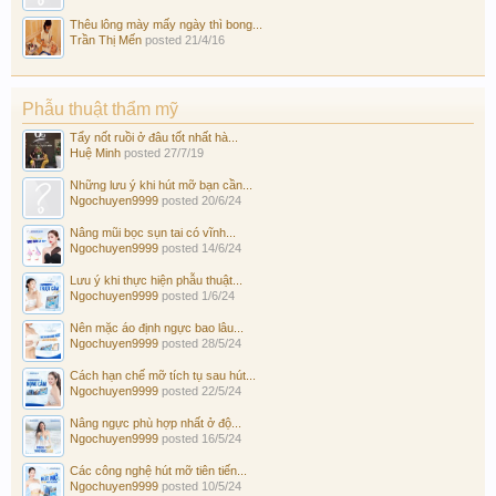
Thêu lông mày mấy ngày thì bong...
Trần Thị Mến
posted
21/4/16
Phẫu thuật thẩm mỹ
Tẩy nốt ruồi ở đâu tốt nhất hà...
Huệ Minh
posted
27/7/19
Những lưu ý khi hút mỡ bạn cần...
Ngochuyen9999
posted
20/6/24
Nâng mũi bọc sụn tai có vĩnh...
Ngochuyen9999
posted
14/6/24
Lưu ý khi thực hiện phẫu thuật...
Ngochuyen9999
posted
1/6/24
Nên mặc áo định ngực bao lâu...
Ngochuyen9999
posted
28/5/24
Cách hạn chế mỡ tích tụ sau hút...
Ngochuyen9999
posted
22/5/24
Nâng ngực phù hợp nhất ở độ...
Ngochuyen9999
posted
16/5/24
Các công nghệ hút mỡ tiên tiến...
Ngochuyen9999
posted
10/5/24