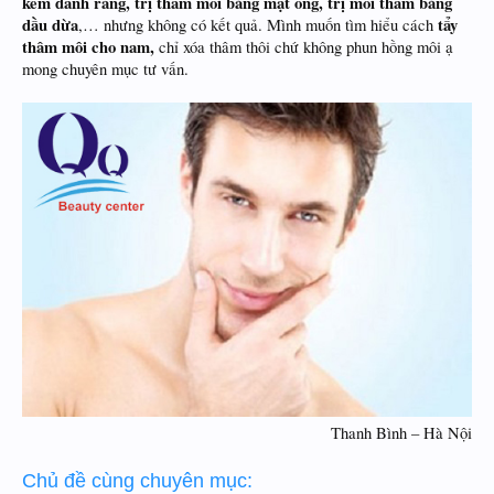
kem đánh răng, trị thâm môi bằng mật ong, trị môi thâm bằng
dầu dừa
tẩy
,… nhưng không có kết quả. Mình muốn tìm hiểu cách
thâm môi cho nam,
chỉ xóa thâm thôi chứ không phun hồng môi ạ
mong chuyên mục tư vấn.
Thanh Bình – Hà Nội​
Chủ đề cùng chuyên mục: