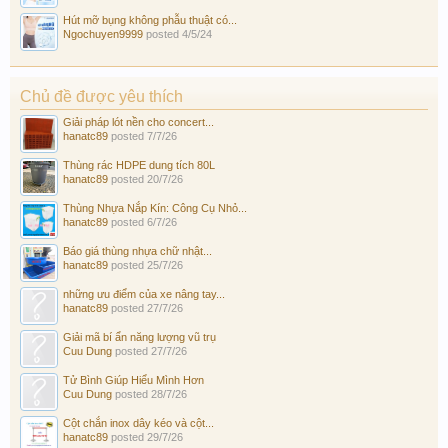
Hút mỡ bụng không phẫu thuật có...
Ngochuyen9999
posted
4/5/24
Chủ đề được yêu thích
Giải pháp lót nền cho concert...
hanatc89
posted
7/7/26
Thùng rác HDPE dung tích 80L
hanatc89
posted
20/7/26
Thùng Nhựa Nắp Kín: Công Cụ Nhỏ...
hanatc89
posted
6/7/26
Báo giá thùng nhựa chữ nhật...
hanatc89
posted
25/7/26
những ưu điểm của xe nâng tay...
hanatc89
posted
27/7/26
Giải mã bí ẩn năng lượng vũ trụ
Cuu Dung
posted
27/7/26
Tử Bình Giúp Hiểu Mình Hơn
Cuu Dung
posted
28/7/26
Cột chắn inox dây kéo và cột...
hanatc89
posted
29/7/26