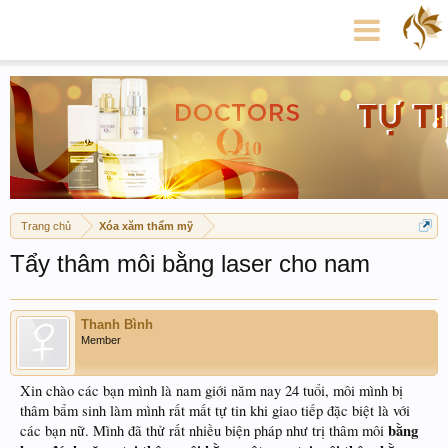
Trang chủ
Xóa xăm thẩm mỹ
Tẩy thâm môi bằng laser cho nam
Thanh Bình
Member
Xin chào các bạn mình là nam giới năm nay 24 tuổi, môi mình bị
thâm bẩm sinh làm mình rất mất tự tin khi giao tiếp đặc biệt là với
bằng
các bạn nữ. Mình đã thử rất nhiều biện pháp như trị thâm môi