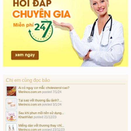
Chị em cùng đọc báo
Ai có nguy cơ mắc cholesterol cao?
Merinco.com.vn
posted
7/1/24
Tại sao vết thương lâu lành?...
Merinco.com.vn
posted
3/1/24
Sau khi phun môi nên sử dụng...
KhanhVan
posted
21/12/23
Miếng dán vết thương thay chỉ...
Merinco.com.vn
posted
23/11/23