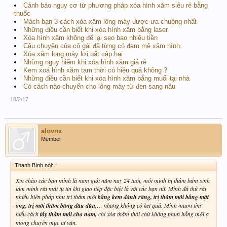
Cảnh báo nguy cơ từ phương pháp xóa hình xăm siêu rẻ bằng
thuốc
Mách bạn 3 cách xóa xăm lông mày được ưa chuộng nhất
Những điều cần biết khi xóa hình xăm bằng laser
Xóa hình xăm không để lại sẹo bao nhiêu tiền
Câu chuyện của cô gái đã từng có đam mê xăm hình.
Xóa xăm long mày lợi bất cập hại
Những nguy hiểm khi xóa hình xăm giá rẻ
Kem xoá hình xăm tạm thời có hiệu quả không ?
Những điều cần biết khi xóa hình xăm bằng muối tại nhà
Có cách nào chuyển cho lông mày từ đen sang nâu
18/2/17
alovnx
Member
Thanh Bình nói:
↑
Xin chào các bạn mình là nam giới năm nay 24 tuổi, môi mình bị thâm bẩm sinh
làm mình rất mất tự tin khi giao tiếp đặc biệt là với các bạn nữ. Mình đã thử rất
nhiều biện pháp như trị thâm môi
bằng kem đánh răng, trị thâm môi bằng mật
ong, trị môi thâm bằng dầu dừa
,… nhưng không có kết quả. Mình muốn tìm
hiểu cách
tẩy thâm môi cho nam,
chỉ xóa thâm thôi chứ không phun hồng môi ạ
mong chuyên mục tư vấn.