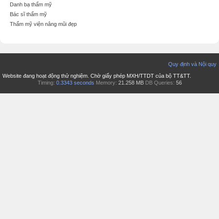
Danh bạ thẩm mỹ
Bác sĩ thẩm mỹ
Thẩm mỹ viện nâng mũi đẹp
Quy định và Nội quy
Website đang hoạt động thử nghiệm. Chờ giấy phép MXH/TTDT của bộ TT&TT.
Timing:
0.3343 seconds
Memory:
21.258 MB
DB Queries:
56