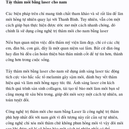
Tẩy thâm môi bằng laser cho nam
Các biện pháp trên chỉ mang tính chất tham khảo và sẽ rất lâu để làn
môi hồng tự nhiên quay lại với Thanh Bình. Tuy nhiên, vẫn còn một
cách giúp bạn thực hiện được ước mơ một cách nhanh chóng, đó
chính là sử dụng công nghệ trị thâm môi cho nam bằng laser
Nếu bạn quan niệm việc đến thẩm mỹ viện làm đẹp, chỉ có các chị
em, đàn bà, con gái, đây là một quan niệm sai lầm. Bất cứ đàn ông
hay đàn bà đều cần hoàn thiện bản thân mình cốt để tự tin hơn, thành
công hơn trong cuộc sống.
Tẩy thâm môi bằng laser cho nam sử dụng ánh sáng laser tác động
tích cực vào hắc sắc tố melamin gây sậm môi, đánh bay vết thâm
hiệu quả và làm môi hồng ngay tức thì. Ánh sáng laser còn kích
thích quá trình sản sinh collagen, tái tạo tế bào mới làm môi bạn sẽ
căng mọng từ sâu bên trong, giúp đôi môi sexy một cách tự nhiên, an
toàn tuyệt đối.
Công nghệ trị thâm môi cho nam bằng Laser là công nghệ trị thâm
phù hợp nhất đối với nam giới vì đối tượng này rất cần sự tự nhiên,
công nghệ chỉ xóa môi thâm chứ không phun hồng môi vì vậy đôi môi
sau khi được xử lý sẽ hồng hào một cách tự nhiên nhất có thể