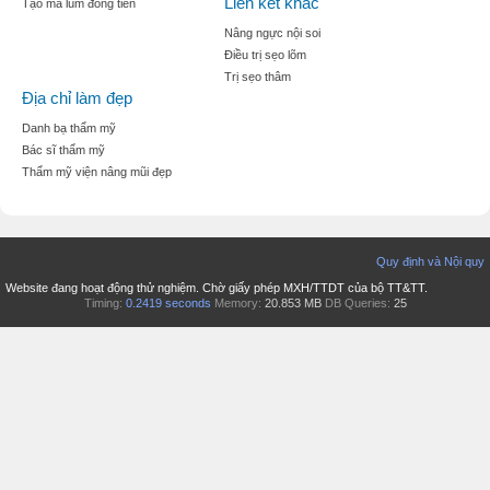
Liên kết khác
Tạo mà lúm đồng tiền
Nâng ngực nội soi
Điều trị sẹo lõm
Trị sẹo thâm
Địa chỉ làm đẹp
Danh bạ thẩm mỹ
Bác sĩ thẩm mỹ
Thẩm mỹ viện nâng mũi đẹp
Quy định và Nội quy
Website đang hoạt động thử nghiệm. Chờ giấy phép MXH/TTDT của bộ TT&TT.
Timing:
0.2419 seconds
Memory:
20.853 MB
DB Queries:
25