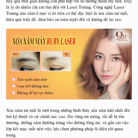
này qua thời gian không còn phù hợp với xu hướng thẩm mỹ mới. Đây
là lý do nhiều chị em tìm đến với Laser Toning. Công nghệ Laser
Toning xóa xăm ở mọi vị trí trên cơ thể đặc biệt là xóa xăm mí mắt,
hiệu quả triệt để, đảm bảo an toàn tuyệt đối và không để lại sẹo.
Xóa xăm mí mắt là một trong những hình thức xóa xăm khó nhất đòi
hỏi kỹ thuật và sự chính xác cao. Da vùng mi mỏng, rất dễ bị tổn
thương, đường xăm thường trùng vào đường lông mi, và gắn sát vào
lớp kết mạc mắt nên việc lựa chọn phương pháp là điều rất quan
trọng.