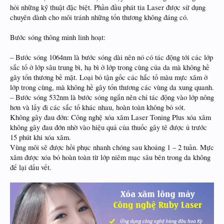
hỏi những kỹ thuật đặc biệt. Phần đầu phát tia Laser được sử dụng
chuyên dành cho môi tránh những tổn thương không đáng có.
Bước sóng thông minh linh hoạt:
– Bước sóng 1064nm là bước sóng dài nên nó có tác động tới các lớp
sắc tố ở lớp sâu trung bì, hạ bì ở lớp trong cùng của da mà không hề
gây tổn thương bề mặt. Loại bỏ tận gốc các hắc tố màu mực xăm ở
lớp trong cùng, mà không hề gây tổn thương các vùng da xung quanh.
– Bước sóng 532nm là bước sóng ngắn nên chỉ tác động vào lớp nông
hơn và lấy đi các sắc tố khác nhau, hoàn toàn không bỏ sót.
Không gây đau đớn: Công nghệ xóa xăm Laser Toning Plus xóa xăm
không gây đau đớn nhờ vào hiệu quả của thuốc gây tê được ủ trước
15 phút khi xóa xăm.
Vùng môi sẽ được hồi phục nhanh chóng sau khoảng 1 – 2 tuần. Mực
xăm được xóa bỏ hoàn toàn từ lớp niêm mạc sâu bên trong da không
để lại dấu vết.