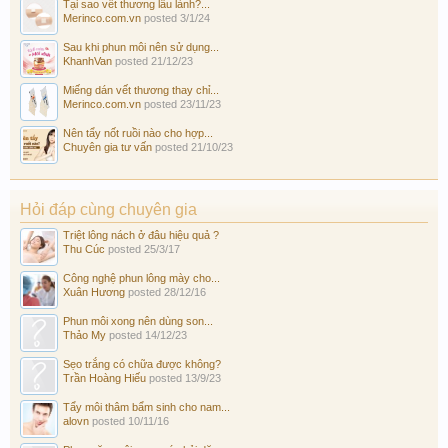
Tại sao vết thương lâu lành?...
Merinco.com.vn
posted
3/1/24
Sau khi phun môi nên sử dụng...
KhanhVan
posted
21/12/23
Miếng dán vết thương thay chỉ...
Merinco.com.vn
posted
23/11/23
Nên tẩy nốt ruồi nào cho hợp...
Chuyên gia tư vấn
posted
21/10/23
Hỏi đáp cùng chuyên gia
Triệt lông nách ở đâu hiệu quả ?
Thu Cúc
posted
25/3/17
Công nghệ phun lông mày cho...
Xuân Hương
posted
28/12/16
Phun môi xong nên dùng son...
Thảo My
posted
14/12/23
Sẹo trắng có chữa được không?
Trần Hoàng Hiếu
posted
13/9/23
Tẩy môi thâm bẩm sinh cho nam...
alovn
posted
10/11/16