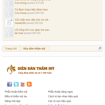
Cuu Dung
posted
27/7/26
Tử Bình Giúp Hiểu Mình Hơn
Cuu Dung
posted
28/7/26
Cột chắn inox dây kéo và cột...
hanatc89
posted
29/7/26
Lối sống tích cực giúp mẹ sau...
lan huê
posted
30/7/26
Trang chủ
Xóa xăm thẩm mỹ
Phẫu thuật thẩm mỹ
Phẫu thuật nâng ngực
Điều trị thẩm mỹ da
Cách trị tàn nhan hiệu quả
Nâng mũi đẹp
Các trị sẹo hiệu quả