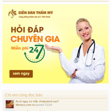
Chị em cùng đọc báo
Ai có nguy cơ mắc cholesterol cao?
Merinco.com.vn
posted
7/1/24