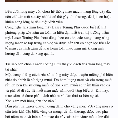
Bên dưới lông mày còn chứa hệ thống mao mạch, nang lông dày đặc
nên chỉ cần một sơ sẩy nhỏ là có thể gây tổn thương, để lại sẹo hoặc
khiến nang lông bị tiêu diệt vĩnh viễn.
Công nghệ xóa xăm lông mày Laser Toning Plus được biết đến là
phương pháp xóa xăm an toàn và hiện đại nhất trên thị trường thẩm
mỹ. Laser Toning Plus hoạt động theo cơ chế, các xung mang năng
lượng laser sẽ tập trung cao độ và được hấp thu có chọn lọc bởi sắc
tố màu của hình xăm để loại hoàn toàn mực xăm mà không ảnh
hưởng đến vùng da xung quanh.
Tại sao nên chọn Laser Toning Plus thay vì cách xóa xăm lông mày
tại nhà?
Một trong những cách xóa xăm lông mày được truyền miệng phổ biến
nhất đó chính là sử dụng muối. Do hàm lượng natri và clo trong muối
rất lớn nên khi sử dụng muối để xóa xăm, muối sẽ thẩm thấu vào da
và phá vỡ đi các liên kết màu mực nằm dưới tầng biểu bì. Khi này,
mực xăm sẽ được phân tách nhỏ ra và đào thải ra bên ngoài.
Xoá xăm môi hỏng như thế nào ?
Đầu phát tia Laser chuyên dụng dành cho vùng môi: Với vùng môi có
cấu trúc khá đặc biệt, vùng da mỏng, dễ tổn thương, được bao phủ
bởi niêm mạc và bán niêm mạc do vậy xóa xăm vùng môi cũng đòi