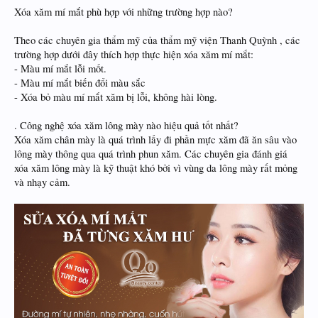
Xóa xăm mí mắt phù hợp với những trường hợp nào?
Theo các chuyên gia thẩm mỹ của thẩm mỹ viện Thanh Quỳnh , các
trường hợp dưới đây thích hợp thực hiện xóa xăm mí mắt:
- Màu mí mắt lỗi mốt.
- Màu mí mắt biến đổi màu sắc
- Xóa bỏ màu mí mắt xăm bị lỗi, không hài lòng.
. Công nghệ xóa xăm lông mày nào hiệu quả tốt nhất?
Xóa xăm chân mày là quá trình lấy đi phần mực xăm đã ăn sâu vào
lông mày thông qua quá trình phun xăm. Các chuyên gia đánh giá
xóa xăm lông mày là kỹ thuật khó bởi vì vùng da lông mày rất mỏng
và nhạy cảm.