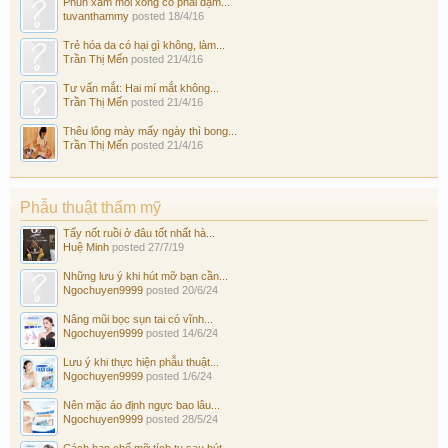
Phun xăm môi xong có phải dặm...
tuvanthammy
posted
18/4/16
Trẻ hóa da có hại gì không, làm...
Trần Thị Mến
posted
21/4/16
Tư vấn mắt: Hai mí mắt không...
Trần Thị Mến
posted
21/4/16
Thêu lông mày mấy ngày thì bong...
Trần Thị Mến
posted
21/4/16
Phẫu thuật thẩm mỹ
Tẩy nốt ruồi ở đâu tốt nhất hà...
Huệ Minh
posted
27/7/19
Những lưu ý khi hút mỡ bạn cần...
Ngochuyen9999
posted
20/6/24
Nâng mũi bọc sụn tai có vĩnh...
Ngochuyen9999
posted
14/6/24
Lưu ý khi thực hiện phẫu thuật...
Ngochuyen9999
posted
1/6/24
Nên mặc áo định ngực bao lâu...
Ngochuyen9999
posted
28/5/24
Cách hạn chế mỡ tích tụ sau hút...