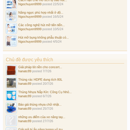
Ngochuyen9999
posted
22/5/24
Nâng ngực phù hợp nhất ở độ...
Ngochuyen9999
posted
16/5/24
Các công nghệ hút mỡ tiên tiến...
Ngochuyen9999
posted
10/5/24
Hút mỡ bụng không phẫu thuật có...
Ngochuyen9999
posted
4/5/24
Chủ đề được yêu thích
Giải pháp lót nền cho concert...
hanatc89
posted
7/7/26
Thùng rác HDPE dung tích 80L
hanatc89
posted
20/7/26
Thùng Nhựa Nắp Kín: Công Cụ Nhỏ...
hanatc89
posted
6/7/26
Báo giá thùng nhựa chữ nhật...
hanatc89
posted
25/7/26
những ưu điểm của xe nâng tay...
hanatc89
posted
27/7/26
Giải mã bí ẩn năng lượng vũ trụ