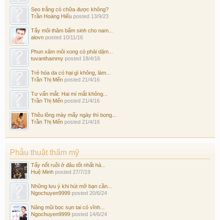
Sẹo trắng có chữa được không?
Trần Hoàng Hiếu
posted
13/9/23
Tẩy môi thâm bẩm sinh cho nam...
alovn
posted
10/11/16
Phun xăm môi xong có phải dặm...
tuvanthammy
posted
18/4/16
Trẻ hóa da có hại gì không, làm...
Trần Thị Mến
posted
21/4/16
Tư vấn mắt: Hai mí mắt không...
Trần Thị Mến
posted
21/4/16
Thêu lông mày mấy ngày thì bong...
Trần Thị Mến
posted
21/4/16
Phẫu thuật thẩm mỹ
Tẩy nốt ruồi ở đâu tốt nhất hà...
Huệ Minh
posted
27/7/19
Những lưu ý khi hút mỡ bạn cần...
Ngochuyen9999
posted
20/6/24
Nâng mũi bọc sụn tai có vĩnh...
Ngochuyen9999
posted
14/6/24