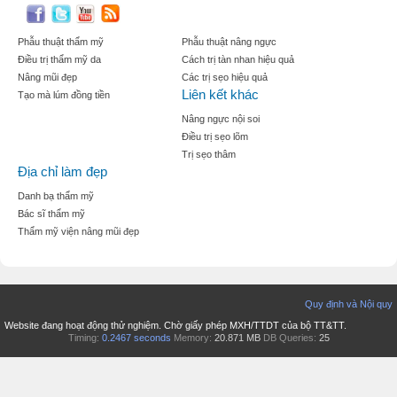
Phẫu thuật thẩm mỹ
Phẫu thuật nâng ngực
Điều trị thẩm mỹ da
Cách trị tàn nhan hiệu quả
Nâng mũi đẹp
Các trị sẹo hiệu quả
Liên kết khác
Tạo mà lúm đồng tiền
Nâng ngực nội soi
Điều trị sẹo lõm
Trị sẹo thâm
Địa chỉ làm đẹp
Danh bạ thẩm mỹ
Bác sĩ thẩm mỹ
Thẩm mỹ viện nâng mũi đẹp
Quy định và Nội quy
Website đang hoạt động thử nghiệm. Chờ giấy phép MXH/TTDT của bộ TT&TT.
Timing:
0.2467 seconds
Memory:
20.871 MB
DB Queries:
25