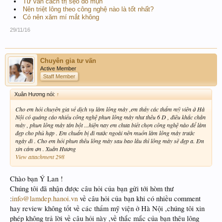
Tư vấn cách trị sẹo do mụn
Nên triệt lông theo công nghệ nào là tốt nhất?
Có nên xăm mí mắt không
29/11/16
Chuyên gia tư vấn
Active Member
Staff Member
Xuân Hương nói:
↑
Cho em hỏi chuyên gia về dịch vụ làm lông mày ,em thấy các thẩm mỹ viên ở Hà
Nội có quảng cáo nhiều công nghệ phun lông mày như thêu 6 D , điêu khắc chân
mày , phun lông mày tán bột ...hiện nay em chưa biết chọn công nghệ nào để làm
đẹp cho phù hợp . Em chuẩn bị đi nước ngoài nên muốn làm lông mày trước
ngày đi . Cho em hỏi phun thêu lông mày sau bao lâu thì lông mày sẽ đẹp a. Em
xin cám ơn . Xuân Hương
View attachment 298
Chào bạn Ý Lan !
Chúng tôi đã nhận được câu hỏi của bạn gửi tới hòm thư
:
info@lamdep.hanoi.vn
về câu hỏi của bạn khi có nhiều comment
hay review không tốt về các thẩm mỹ viện ở Hà Nội ,chúng tôi xin
phép không trả lời về câu hỏi này ,về thắc mắc của bạn thêu lông