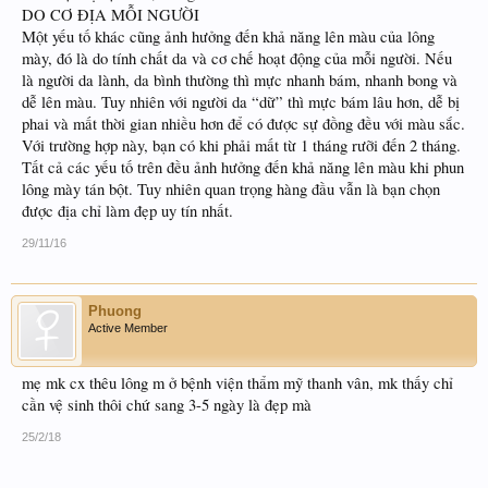
DO CƠ ĐỊA MỖI NGƯỜI
Một yếu tố khác cũng ảnh hưởng đến khả năng lên màu của lông
mày, đó là do tính chất da và cơ chế hoạt động của mỗi người. Nếu
là người da lành, da bình thường thì mực nhanh bám, nhanh bong và
dễ lên màu. Tuy nhiên với người da “dữ” thì mực bám lâu hơn, dễ bị
phai và mất thời gian nhiều hơn để có được sự đồng đều với màu sắc.
Với trường hợp này, bạn có khi phải mất từ 1 tháng rưỡi đến 2 tháng.
Tất cả các yếu tố trên đều ảnh hưởng đến khả năng lên màu khi phun
lông mày tán bột. Tuy nhiên quan trọng hàng đầu vẫn là bạn chọn
được địa chỉ làm đẹp uy tín nhất.
29/11/16
Phuong
Active Member
mẹ mk cx thêu lông m ở bệnh viện thẩm mỹ thanh vân, mk thấy chỉ
cần vệ sinh thôi chứ sang 3-5 ngày là đẹp mà
25/2/18