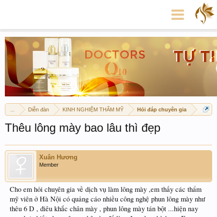
...
Diễn đàn
KINH NGHIỆM THẨM MỸ
Hỏi đáp chuyên gia
Thêu lông mày bao lâu thì đẹp
Xuân Hương
Member
Cho em hỏi chuyên gia về dịch vụ làm lông mày ,em thấy các thẩm
mỹ viên ở Hà Nội có quảng cáo nhiều công nghệ phun lông mày như
thêu 6 D , điêu khắc chân mày , phun lông mày tán bột ...hiện nay