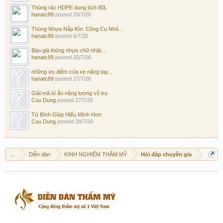
Thùng rác HDPE dung tích 80L
hanatc89
posted
20/7/26
Thùng Nhựa Nắp Kín: Công Cụ Nhỏ...
hanatc89
posted
6/7/26
Báo giá thùng nhựa chữ nhật...
hanatc89
posted
25/7/26
những ưu điểm của xe nâng tay...
hanatc89
posted
27/7/26
Giải mã bí ẩn năng lượng vũ trụ
Cuu Dung
posted
27/7/26
Tử Bình Giúp Hiểu Mình Hơn
Cuu Dung
posted
28/7/26
...
Diễn đàn
KINH NGHIỆM THẨM MỸ
Hỏi đáp chuyên gia