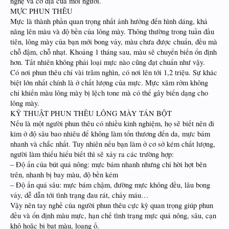
nghệ và cơ địa của mỗi người.
MỰC PHUN THÊU
Mực là thành phần quan trọng nhất ảnh hưởng đến hình dáng, khả
năng lên màu và độ bền của lông mày. Thông thường trong tuần đầu
tiên, lông mày của bạn mới bong vảy, màu chưa được chuẩn, đều mà
chỗ đậm, chỗ nhạt. Khoảng 1 tháng sau, màu sẽ chuyển biến ổn định
hơn. Tất nhiên không phải loại mực nào cũng đạt chuẩn như vậy.
Có nơi phun thêu chỉ vài trăm nghìn, có nơi lên tới 1,2 triệu. Sự khác
biệt lớn nhất chính là ở chất lượng của mực. Mực xăm rởm không
chỉ khiến màu lông mày bị lệch tone mà có thể gây biến dạng cho
lông mày.
KỸ THUẬT PHUN THÊU LÔNG MÀY TÁN BỘT
Nếu là một người phun thêu có nhiều kinh nghiệm, họ sẽ biết nên đi
kim ở độ sâu bao nhiêu để không làm tổn thương đến da, mực bám
nhanh và chắc nhất. Tuy nhiên nếu bạn làm ở cơ sở kém chất lượng,
người làm thiếu hiểu biết thì sẽ xảy ra các trường hợp:
– Độ ấn của bút quá nông: mực bám nhanh nhưng chỉ hời hợt bên
trên, nhanh bị bay màu, độ bền kém
– Độ ấn quá sâu: mực bám chậm, đường mực không đều, lâu bong
vảy, dễ dẫn tới tình trạng đau rát, chảy máu…
Vậy nên tay nghề của người phun thêu cực kỳ quan trọng giúp phun
đều và ổn định màu mực, hạn chế tình trạng mực quá nông, sâu, cạn
khô hoặc bị bạt màu, loang ố.