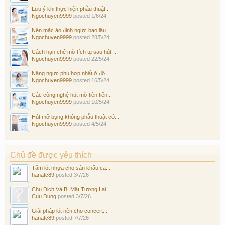
Lưu ý khi thực hiện phẫu thuật...
Ngochuyen9999
posted
1/6/24
Nên mặc áo định ngực bao lâu...
Ngochuyen9999
posted
28/5/24
Cách hạn chế mỡ tích tụ sau hút...
Ngochuyen9999
posted
22/5/24
Nâng ngực phù hợp nhất ở độ...
Ngochuyen9999
posted
16/5/24
Các công nghệ hút mỡ tiên tiến...
Ngochuyen9999
posted
10/5/24
Hút mỡ bụng không phẫu thuật có...
Ngochuyen9999
posted
4/5/24
Chủ đề được yêu thích
Tấm lót nhựa cho sân khấu ca...
hanatc89
posted
3/7/26
Chu Dịch Và Bí Mật Tương Lai
Cuu Dung
posted
3/7/26
Giải pháp lót nền cho concert...
hanatc89
posted
7/7/26