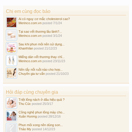
Chị em cùng đọc báo
Ai có nguy cơ mắc cholesterol cao?
Merinco.com.vn
posted
7/1/24
Tại sao vết thương lâu lành?...
Merinco.com.vn
posted
3/1/24
Sau khi phun môi nên sử dụng...
KhanhVan
posted
21/12/23
Miếng dán vết thương thay chỉ...
Merinco.com.vn
posted
23/11/23
Nên tẩy nốt ruồi nào cho hợp...
Chuyên gia tư vấn
posted
21/10/23
Hỏi đáp cùng chuyên gia
Triệt lông nách ở đâu hiệu quả ?
Thu Cúc
posted
25/3/17
Công nghệ phun lông mày cho...
Xuân Hương
posted
28/12/16
Phun môi xong nên dùng son...
Thảo My
posted
14/12/23