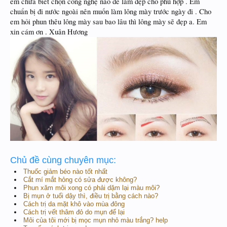
em chưa biết chọn công nghệ nào để làm đẹp cho phù hợp . Em
chuẩn bị đi nước ngoài nên muốn làm lông mày trước ngày đi . Cho
em hỏi phun thêu lông mày sau bao lâu thì lông mày sẽ đẹp a. Em
xin cám ơn . Xuân Hương
Chủ đề cùng chuyên mục:
Thuốc giảm béo nào tốt nhất
Cắt mí mắt hỏng có sửa được không?
Phun xăm môi xong có phải dặm lại màu môi?
Bị mụn ở tuổi dậy thì, điều trị bằng cách nào?
Cách trị da mặt khô vào mùa đông
Cách trị vết thâm đỏ do mụn để lại
Môi của tôi mới bị mọc mụn nhỏ màu trắng? help