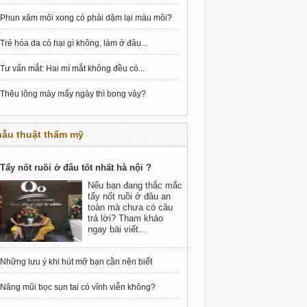
Phun xăm môi xong có phải dặm lại màu môi?
Trẻ hóa da có hại gì không, làm ở đâu...
Tư vấn mắt: Hai mí mắt không đều có...
Thêu lông mày mấy ngày thì bong vảy?
hẫu thuật thẩm mỹ
Tẩy nốt ruồi ở đâu tốt nhất hà nội ?
Nếu bạn đang thắc mắc
tẩy nốt ruồi ở đâu an
toàn mà chưa có câu
trả lời? Tham khảo
ngay bài viết...
Những lưu ý khi hút mỡ bạn cần nên biết
Nâng mũi bọc sụn tai có vĩnh viễn không?