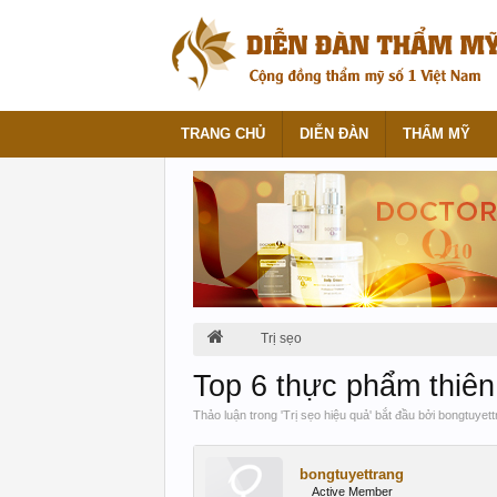
TRANG CHỦ
DIỄN ĐÀN
THẨM MỸ
Trị sẹo
Top 6 thực phẩm thiên 
Thảo luận trong '
Trị sẹo hiệu quả
' bắt đầu bởi
bongtuyett
bongtuyettrang
Active Member