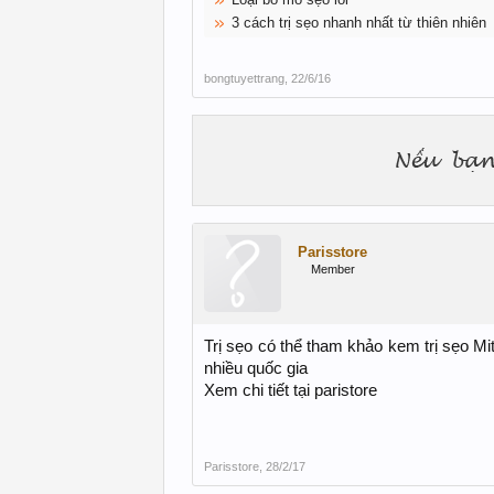
3 cách trị sẹo nhanh nhất từ thiên nhiên
bongtuyettrang
,
22/6/16
Parisstore
Member
Trị sẹo có thể tham khảo kem trị sẹo M
nhiều quốc gia
Xem chi tiết tại paristore
Parisstore
,
28/2/17