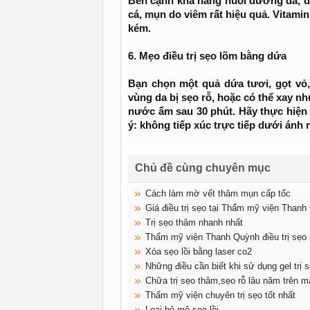
Bên cạnh khả năng nuôi dưỡng da, dầ
cá, mụn do viêm rất hiệu quả. Vitamin
kém.
6. Mẹo điều trị sẹo lõm bằng dứa
Bạn chọn một quả dứa tươi, gọt vỏ, 
vùng da bị sẹo rỗ, hoặc có thể xay nh
nước ấm sau 30 phút. Hãy thực hiện
ý: không tiếp xúc trực tiếp dưới ánh n
Chủ đề cùng chuyên mục
Cách làm mờ vết thâm mụn cấp tốc
Giá điều trị sẹo tại Thẩm mỹ viện Than
Trị sẹo thâm nhanh nhất
Thẩm mỹ viện Thanh Quỳnh điều trị sẹo
Xóa sẹo lồi bằng laser co2
Những điều cần biết khi sử dụng gel trị 
Chữa trị sẹo thâm,sẹo rỗ lâu năm trên mặ
Thẩm mỹ viện chuyên trị sẹo tốt nhất
Loại bỏ mô sẹo lồi