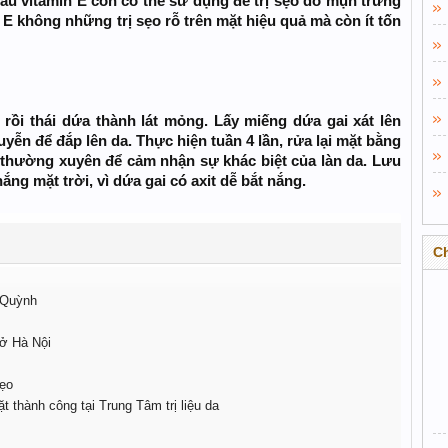
u vitamin E còn có thể sử dụng để trị sẹo do mụn trứng
 E không những trị sẹo rỗ trên mặt hiệu quả mà còn ít tốn
rồi thái dứa thành lát mỏng. Lấy miếng dứa gai xát lên
uyễn để đắp lên da. Thực hiện tuần 4 lần, rửa lại mặt bằng
 thường xuyên để cảm nhận sự khác biệt của làn da. Lưu
ắng mặt trời, vì dứa gai có axit dễ bắt nắng.
C
h Quỳnh
 ở Hà Nội
sẹo
t thành công tại Trung Tâm trị liệu da