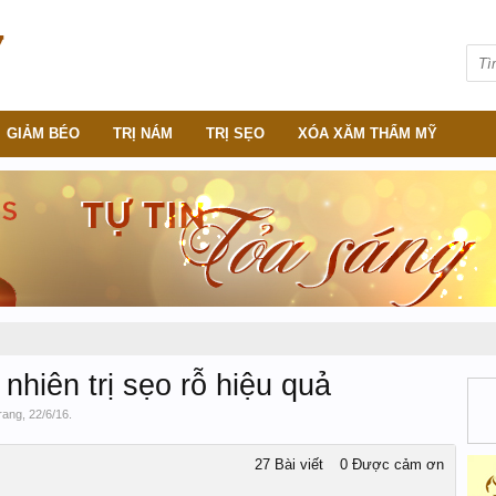
GIẢM BÉO
TRỊ NÁM
TRỊ SẸO
XÓA XĂM THẨM MỸ
nhiên trị sẹo rỗ hiệu quả
rang
,
22/6/16
.
27 Bài viết
0 Được cảm ơn