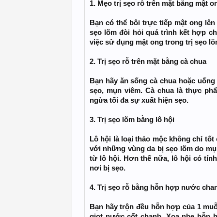
1. Mẹo trị sẹo rỗ trên mặt bằng mật o
Bạn có thể bôi trực tiếp mật ong lên
sẹo lõm đòi hỏi quá trình kết hợp c
việc sử dụng mật ong trong trị sẹo l
2. Trị sẹo rỗ trên mặt bằng cà chua
Bạn hãy ăn sống cà chua hoặc uống 
sẹo, mụn viêm. Cà chua là thực ph
ngừa tối đa sự xuất hiện sẹo.
3. Trị sẹo lõm bằng lô hội
Lô hội là loại thảo mộc không chỉ tố
với những vùng da bị sẹo lõm do mụn,
từ lô hội. Hơn thế nữa, lô hội có tí
nơi bị sẹo.
4. Trị sẹo rỗ bằng hỗn hợp nước cha
Bạn hãy trộn đều hỗn hợp của 1 muỗ
giọt nước cốt chanh. Xoa nhẹ hỗn h