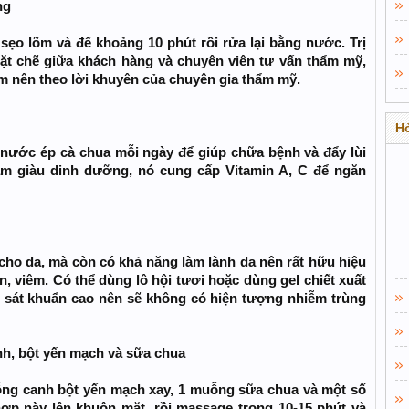
ng
 sẹo lõm và để khoảng 10 phút rồi rửa lại bằng nước. Trị
hặt chẽ giữa khách hàng và chuyên viên tư vấn thẩm mỹ,
õm nên theo lời khuyên của chuyên gia thẩm mỹ.
Hỏ
nước ép cà chua mỗi ngày để giúp chữa bệnh và đẩy lùi
ẩm giàu dinh dưỡng, nó cung cấp Vitamin A, C để ngăn
t cho da, mà còn có khả năng làm lành da nên rất hữu hiệu
 viêm. Có thể dùng lô hội tươi hoặc dùng gel chiết xuất
nh sát khuẩn cao nên sẽ không có hiện tượng nhiễm trùng
nh, bột yến mạch và sữa chua
ng canh bột yến mạch xay, 1 muỗng sữa chua và một số
ợp này lên khuôn mặt, rồi massage trong 10-15 phút và