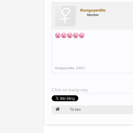
thunguyentito
Member
thunguyentito
,
1/4/17
Chia sẻ trang này
Trị sẹo