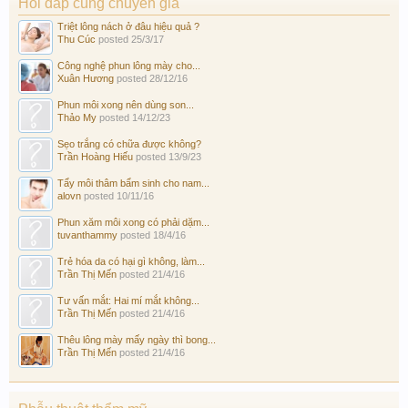
Hỏi đáp cùng chuyên gia
Triệt lông nách ở đâu hiệu quả ?
Thu Cúc
posted
25/3/17
Công nghệ phun lông mày cho...
Xuân Hương
posted
28/12/16
Phun môi xong nên dùng son...
Thảo My
posted
14/12/23
Sẹo trắng có chữa được không?
Trần Hoàng Hiếu
posted
13/9/23
Tẩy môi thâm bẩm sinh cho nam...
alovn
posted
10/11/16
Phun xăm môi xong có phải dặm...
tuvanthammy
posted
18/4/16
Trẻ hóa da có hại gì không, làm...
Trần Thị Mến
posted
21/4/16
Tư vấn mắt: Hai mí mắt không...
Trần Thị Mến
posted
21/4/16
Thêu lông mày mấy ngày thì bong...
Trần Thị Mến
posted
21/4/16