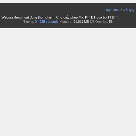
Quy định và Nội quy
Website đang hoạt động thử nghiệm. Chờ giấy phép MXH/TTDT của bộ TT&TT.
Timing:
0.4925 seconds
Memory:
21.811 MB
DB Queries:
56