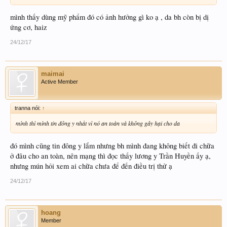
mình thấy dùng mỹ phẩm đó có ảnh hưởng gì ko ạ , da bh còn bị dị
ứng cơ, haiz
24/12/17
maimai
Active Member
tranna nói:
↑
mình thì mình tin đông y nhất vì nó an toàn và không gây hại cho da
đó mình cũng tin đông y lắm nhưng bh mình đang không biết đi chữa
ở đâu cho an toàn, nên mạng thì đọc thấy lương y Trần Huyền ấy ạ,
nhưng mún hỏi xem ai chữa chưa để đến điều trị thử ạ
24/12/17
hoang
Member