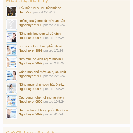
Phẫu thuật thẩm mỹ
Tẩy nốt ruồi ở đâu tốt nhất hà...
Huệ Minh
posted
27/7/19
Những lưu ý khi hút mỡ bạn cần...
Ngochuyen9999
posted
20/6/24
Nâng mũi bọc sụn tai có vĩnh...
Ngochuyen9999
posted
14/6/24
Lưu ý khi thực hiện phẫu thuật...
Ngochuyen9999
posted
1/6/24
Nên mặc áo định ngực bao lâu...
Ngochuyen9999
posted
28/5/24
Cách hạn chế mỡ tích tụ sau hút...
Ngochuyen9999
posted
22/5/24
Nâng ngực phù hợp nhất ở độ...
Ngochuyen9999
posted
16/5/24
Các công nghệ hút mỡ tiên tiến...
Ngochuyen9999
posted
10/5/24
Hút mỡ bụng không phẫu thuật có...
Ngochuyen9999
posted
4/5/24
Chủ đề được yêu thích