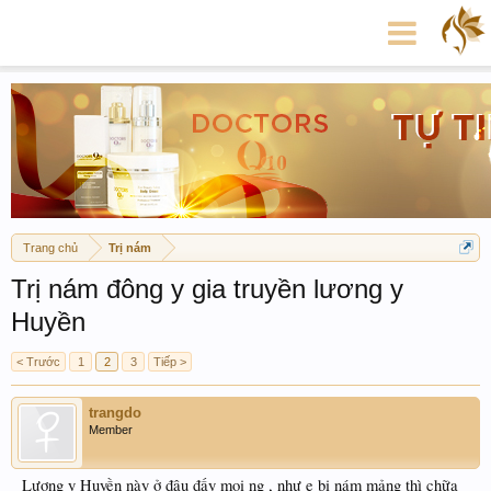
Trang chủ
Trị nám
Trị nám đông y gia truyền lương y
Huyền
< Trước
1
2
3
Tiếp >
trangdo
Member
Lương y Huyền này ở đâu đấy mọi ng , như e bị nám mảng thì chữa