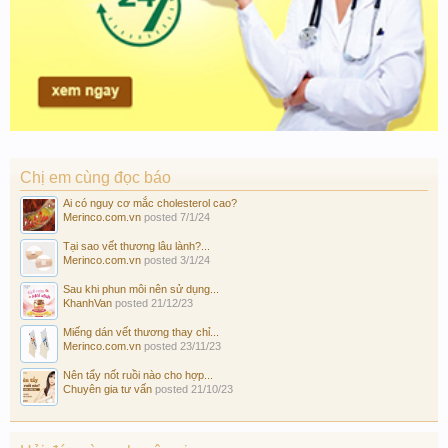
Chị em cùng đọc báo
Ai có nguy cơ mắc cholesterol cao?
Merinco.com.vn
posted
7/1/24
Tại sao vết thương lâu lành?...
Merinco.com.vn
posted
3/1/24
Sau khi phun môi nên sử dụng...
KhanhVan
posted
21/12/23
Miếng dán vết thương thay chỉ...
Merinco.com.vn
posted
23/11/23
Nên tẩy nốt ruồi nào cho hợp...
Chuyên gia tư vấn
posted
21/10/23