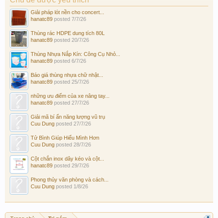
Giải pháp lót nền cho concert...
hanatc89
posted
7/7/26
Thùng rác HDPE dung tích 80L
hanatc89
posted
20/7/26
Thùng Nhựa Nắp Kín: Công Cụ Nhỏ...
hanatc89
posted
6/7/26
Báo giá thùng nhựa chữ nhật...
hanatc89
posted
25/7/26
những ưu điểm của xe nâng tay...
hanatc89
posted
27/7/26
Giải mã bí ẩn năng lượng vũ trụ
Cuu Dung
posted
27/7/26
Tử Bình Giúp Hiểu Mình Hơn
Cuu Dung
posted
28/7/26
Cột chắn inox dây kéo và cột...
hanatc89
posted
29/7/26
Phong thủy văn phòng và cách...
Cuu Dung
posted
1/8/26