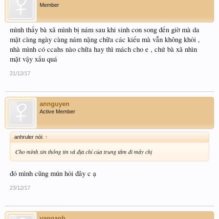
Member
mình thấy bà xã mình bị nám sau khi sinh con song đến giờ mà da
mặt càng ngày càng nám nặng chữa các kiểu mà vẫn không khỏi ,
nhà mình có ccahs nào chữa hay thì mách cho e , chứ bà xã nhìn
mặt vậy xấu quá
21/12/17
annguyen
Active Member
anhruler nói:
↑
Cho mình xin thông tin và địa chỉ của trung tâm đi mấy chị
đó mình cũng mún hỏi đây c ạ
23/12/17
vanganh