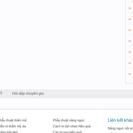
MỸ
Hỏi đáp chuyên gia
Liên kết khá
hẫu thuật thẩm mỹ
Phẫu thuật nâng ngực
iều trị thẩm mỹ da
Cách trị tàn nhan hiệu quả
Nâng ngực nội so
âng mũi đẹp
Các trị sẹo hiệu quả