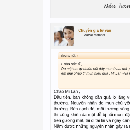
Chuyên gia tư vấn
Active Member
alovnx nói:
↑
Chào bác sĩ ,
Da mặt em tự nhiên nổi dày mun ở hai má ,
em giải pháp trị mụn hiệu quả . Mi Lan -Hà 
Chào Mi Lan ,
Đầu tiên, bạn không cần quá lo lắng v
thường. Nguyên nhân do mụn chủ yếu 
thường. Bên cạnh đó, môi trường sống ô
thì cũng khiến da mặt dễ bị nổi mụn, đ
trên gương mặt, tái đi tái lại và ngày cà
Nắm được những nguyên nhân gây ra m