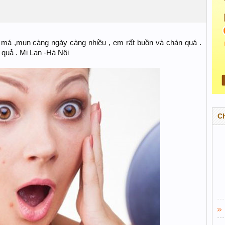
 má ,mụn càng ngày càng nhiều , em rất buồn và chán quá .
 quả . Mi Lan -Hà Nội
C