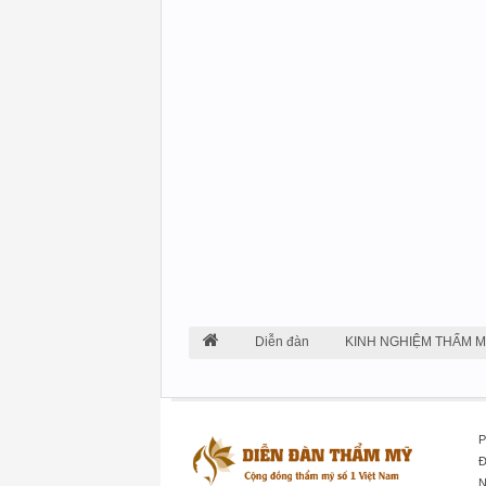
Diễn đàn
KINH NGHIỆM THẨM 
P
Đ
N