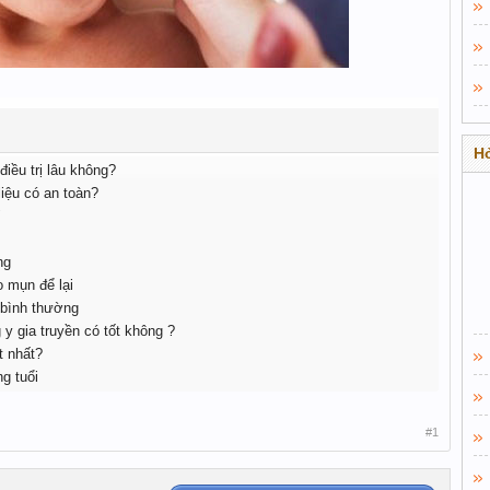
Hỏ
 điều trị lâu không?
liệu có an toàn?
"
ng
o mụn để lại
 bình thường
y gia truyền có tốt không ?
t nhất?
g tuổi
#1