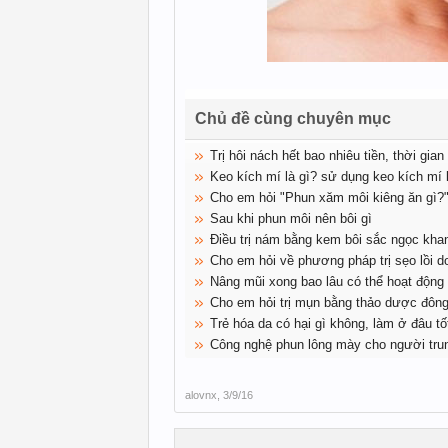
Chủ đề cùng chuyên mục
Trị hôi nách hết bao nhiêu tiền, thời gian
Keo kích mí là gì? sử dụng keo kích mí 
Cho em hỏi "Phun xăm môi kiêng ăn gì?
Sau khi phun môi nên bôi gì
Điều trị nám bằng kem bôi sắc ngọc kha
Cho em hỏi về phương pháp trị sẹo lồi d
Nâng mũi xong bao lâu có thể hoạt động
Cho em hỏi trị mụn bằng thảo dược đông 
Trẻ hóa da có hại gì không, làm ở đâu tố
Công nghệ phun lông mày cho người trun
alovnx
,
3/9/16