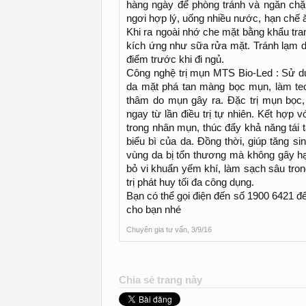
hàng ngày để phòng tránh và ngăn chặn 
ngơi hợp lý, uống nhiều nước, hạn chế 
Khi ra ngoài nhớ che mặt bằng khẩu tr
kích ứng như sữa rửa mặt. Tránh lạm d
điểm trước khi đi ngủ.
Công nghệ trị mụn MTS Bio-Led : Sử dụn
da mặt phá tan màng bọc mụn, làm teo 
thâm do mụn gây ra. Đặc trị mụn bọ
ngay từ lần điều trị tự nhiên. Kết hợp
trong nhân mụn, thúc đẩy khả năng tái tạ
biểu bì của da. Đồng thời, giúp tăng si
vùng da bị tổn thương mà không gây hại
bỏ vi khuẩn yếm khí, làm sạch sâu tron
trị phát huy tối đa công dụng.
Bạn có thể gọi điện đến số 1900 6421 để
cho bạn nhé
Chuyên gia tư vấn
,
3/9/16
Chia sẻ trang này