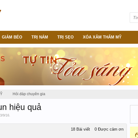
GIẢM BÉO
TRỊ NÁM
TRỊ SẸO
XÓA XĂM THẨM MỸ
MỸ
Hỏi đáp chuyên gia
ụn hiệu quả
3/9/16
.
18 Bài viết
0 Được cảm ơn