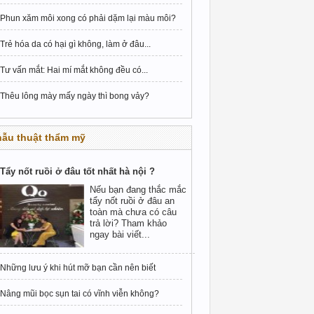
Phun xăm môi xong có phải dặm lại màu môi?
Trẻ hóa da có hại gì không, làm ở đâu...
Tư vấn mắt: Hai mí mắt không đều có...
Thêu lông mày mấy ngày thì bong vảy?
hẫu thuật thẩm mỹ
Tẩy nốt ruồi ở đâu tốt nhất hà nội ?
Nếu bạn đang thắc mắc
tẩy nốt ruồi ở đâu an
toàn mà chưa có câu
trả lời? Tham khảo
ngay bài viết...
Những lưu ý khi hút mỡ bạn cần nên biết
Nâng mũi bọc sụn tai có vĩnh viễn không?