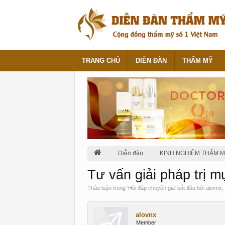
TRANG CHỦ
DIỄN ĐÀN
THẨM MỸ
Diễn đàn
KINH NGHIỆM THẨM 
Tư vấn giải pháp trị m
Thảo luận trong '
Hỏi đáp chuyên gia
' bắt đầu bởi
alovnx
,
alovnx
Member