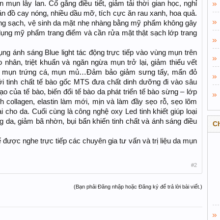
mụn lây lan. Cố gắng điều tiết, giảm tải thời gian học, nghỉ
ăn đồ cay nóng, nhiều dầu mỡ, tích cực ăn rau xanh, hoa quả.
ang sạch, vệ sinh da mặt nhẹ nhàng bằng mỹ phẩm không gây
ụng mỹ phẩm trang điểm và cần rửa mặt thật sạch lớp trang
g ánh sáng Blue light tác động trực tiếp vào vùng mụn trên
nhân, triệt khuẩn và ngăn ngừa mụn trở lại, giảm thiểu vết
c, mụn trứng cá, mụn mủ…Đảm bảo giảm sưng tấy, mẩn đỏ
 với tinh chất tế bào gốc MTS đưa chất dinh dưỡng đi vào sâu
o của tế bào, biến đổi tế bào da phát triển tế bào sừng – lớp
nh collagen, elastin làm mới, mịn và làm đầy sẹo rỗ, sẹo lõm
 cho da. Cuối cùng là công nghệ oxy Led tinh khiết giúp loại
g da, giảm bã nhờn, bụi bẩn khiến tinh chất và ánh sáng điều
C
 được nghe trực tiếp các chuyên gia tư vấn và trị liệu da mụn
#2
(Bạn phải Đăng nhập hoặc Đăng ký để trả lời bài viết.)