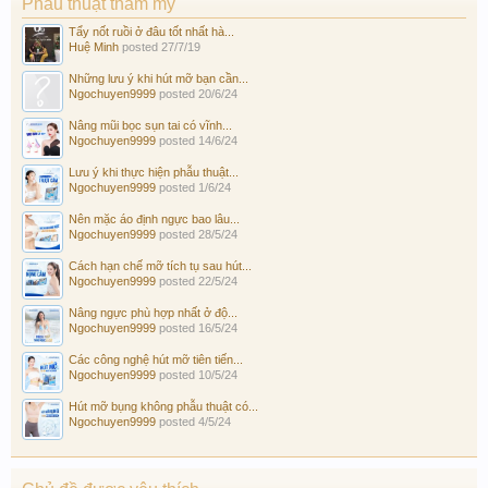
Phẫu thuật thẩm mỹ
Tẩy nốt ruồi ở đâu tốt nhất hà...
Huệ Minh
posted
27/7/19
Những lưu ý khi hút mỡ bạn cần...
Ngochuyen9999
posted
20/6/24
Nâng mũi bọc sụn tai có vĩnh...
Ngochuyen9999
posted
14/6/24
Lưu ý khi thực hiện phẫu thuật...
Ngochuyen9999
posted
1/6/24
Nên mặc áo định ngực bao lâu...
Ngochuyen9999
posted
28/5/24
Cách hạn chế mỡ tích tụ sau hút...
Ngochuyen9999
posted
22/5/24
Nâng ngực phù hợp nhất ở độ...
Ngochuyen9999
posted
16/5/24
Các công nghệ hút mỡ tiên tiến...
Ngochuyen9999
posted
10/5/24
Hút mỡ bụng không phẫu thuật có...
Ngochuyen9999
posted
4/5/24