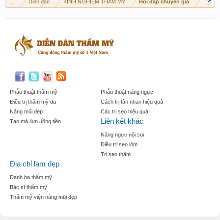
...
Diễn đàn
KINH NGHIỆM THẨM MỸ
Hỏi đáp chuyên gia
Phẫu thuật thẩm mỹ
Phẫu thuật nâng ngực
Điều trị thẩm mỹ da
Cách trị tàn nhan hiệu quả
Nâng mũi đẹp
Các trị sẹo hiệu quả
Liên kết khác
Tạo mà lúm đồng tiền
Nâng ngực nội soi
Điều trị sẹo lõm
Trị sẹo thâm
Địa chỉ làm đẹp
Danh bạ thẩm mỹ
Bác sĩ thẩm mỹ
Thẩm mỹ viện nâng mũi đẹp