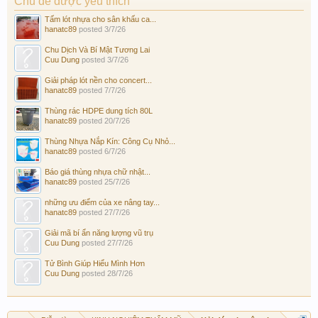
Chủ đề được yêu thích
Tấm lót nhựa cho sân khấu ca...
hanatc89
posted
3/7/26
Chu Dịch Và Bí Mật Tương Lai
Cuu Dung
posted
3/7/26
Giải pháp lót nền cho concert...
hanatc89
posted
7/7/26
Thùng rác HDPE dung tích 80L
hanatc89
posted
20/7/26
Thùng Nhựa Nắp Kín: Công Cụ Nhỏ...
hanatc89
posted
6/7/26
Báo giá thùng nhựa chữ nhật...
hanatc89
posted
25/7/26
những ưu điểm của xe nâng tay...
hanatc89
posted
27/7/26
Giải mã bí ẩn năng lượng vũ trụ
Cuu Dung
posted
27/7/26
Tử Bình Giúp Hiểu Mình Hơn
Cuu Dung
posted
28/7/26