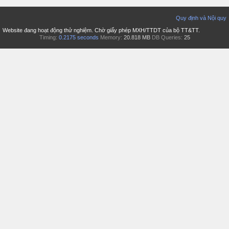
Quy định và Nội quy
Website đang hoạt động thử nghiệm. Chờ giấy phép MXH/TTDT của bộ TT&TT.
Timing:
0.2175 seconds
Memory:
20.818 MB
DB Queries:
25