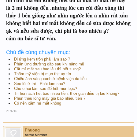
mí rưỡi mà em không biết đó là mắt to mắt bé hay
là 2 mí không đều .nhưng lúc em cúi đầu xúng thì
thấy 1 bên giống như nhìn ngước lên á nhìn rất xấu
không biết hai mí mắt không đều có sửa được không
ạk và nếu sửa được, chi phí là bao nhiêu ạ?
cám ơn bác sĩ tư vấn.
Chủ đề cùng chuyên mục:
Dị ứng kem trộn phải làm sao ?
Phản ứng thường gặp sau khi nâng mũ
Cắt mí mắt sau bao lâu thì hết sưng?
Thẩm mỹ viện trị mụn thịt uy tín
Chiếu ánh sáng xanh ở bệnh viện da liễu
Sẹo lồi ở trẻ - Phải làm sao?
Cho e hỏi làm sao để hết mụn bọc?
Trị hôi nách hết bao nhiêu tiền, thời gian điều trị lâu không?
Phun thêu lông mày giá bao nhiêu tiền ?
Có nên xăm mí mắt không
21/4/16
Phuong
Active Member