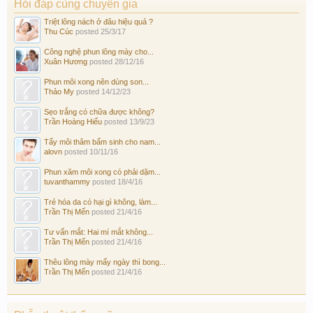
Hỏi đáp cùng chuyên gia
Triệt lông nách ở đâu hiệu quả ?
Thu Cúc
posted
25/3/17
Công nghệ phun lông mày cho...
Xuân Hương
posted
28/12/16
Phun môi xong nên dùng son...
Thảo My
posted
14/12/23
Sẹo trắng có chữa được không?
Trần Hoàng Hiếu
posted
13/9/23
Tẩy môi thâm bẩm sinh cho nam...
alovn
posted
10/11/16
Phun xăm môi xong có phải dặm...
tuvanthammy
posted
18/4/16
Trẻ hóa da có hại gì không, làm...
Trần Thị Mến
posted
21/4/16
Tư vấn mắt: Hai mí mắt không...
Trần Thị Mến
posted
21/4/16
Thêu lông mày mấy ngày thì bong...
Trần Thị Mến
posted
21/4/16