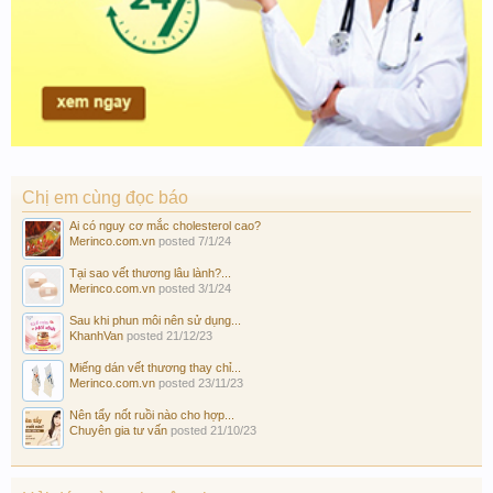
Chị em cùng đọc báo
Ai có nguy cơ mắc cholesterol cao?
Merinco.com.vn
posted
7/1/24
Tại sao vết thương lâu lành?...
Merinco.com.vn
posted
3/1/24
Sau khi phun môi nên sử dụng...
KhanhVan
posted
21/12/23
Miếng dán vết thương thay chỉ...
Merinco.com.vn
posted
23/11/23
Nên tẩy nốt ruồi nào cho hợp...
Chuyên gia tư vấn
posted
21/10/23