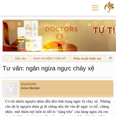
...
Diễn đàn
KINH NGHIỆM THẨM MỸ
Phẫu thuật thẩm mỹ
Tư vấn: ngăn ngừa ngực chảy xệ
kieulinhtr
Active Member
Có rất nhiều nguyên nhân dẫn đến tình trạng ngực bị chảy xệ. Nhưng
cho dù là nguyên nhân gì đi chăng nữa thì vấn đề ngực sa trễ, chùng
nhão, mất thẩm mỹ luôn là nỗi lo “nặng trĩu” của hàng ngàn chị em