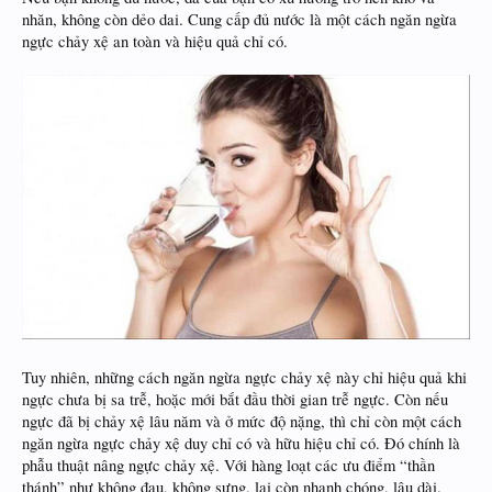
nhăn, không còn dẻo dai. Cung cấp đủ nước là một cách ngăn ngừa
ngực chảy xệ an toàn và hiệu quả chỉ có.
Tuy nhiên, những cách ngăn ngừa ngực chảy xệ này chỉ hiệu quả khi
ngực chưa bị sa trễ, hoặc mới bắt đầu thời gian trễ ngực. Còn nếu
ngực đã bị chảy xệ lâu năm và ở mức độ nặng, thì chỉ còn một cách
ngăn ngừa ngực chảy xệ duy chỉ có và hữu hiệu chỉ có. Đó chính là
phẫu thuật nâng ngực chảy xệ. Với hàng loạt các ưu điểm “thần
thánh” như không đau, không sưng, lại còn nhanh chóng, lâu dài.