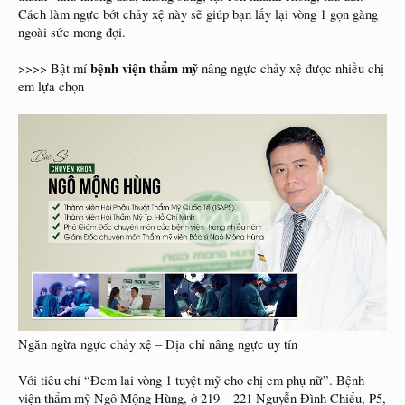
Cách làm ngực bớt chảy xệ này sẽ giúp bạn lấy lại vòng 1 gọn gàng
ngoài sức mong đợi.
bệnh viện thẩm mỹ
>>>> Bật mí
nâng ngực chảy xệ được nhiều chị
em lựa chọn
Ngăn ngừa ngực chảy xệ – Địa chỉ nâng ngực uy tín
Với tiêu chí “Đem lại vòng 1 tuyệt mỹ cho chị em phụ nữ”. Bệnh
viện thẩm mỹ Ngô Mộng Hùng, ở 219 – 221 Nguyễn Đình Chiểu, P5,