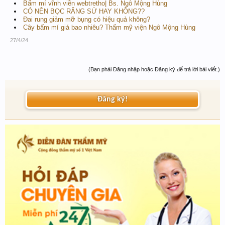
Bấm mí vĩnh viễn webtretho| Bs. Ngô Mộng Hùng
CÓ NÊN BỌC RĂNG SỨ HAY KHÔNG??
Đai rung giảm mỡ bụng có hiệu quả không?
Cây bấm mí giá bao nhiêu? Thẩm mỹ viện Ngô Mộng Hùng
27/4/24
(Bạn phải Đăng nhập hoặc Đăng ký để trả lời bài viết.)
Đăng ký!