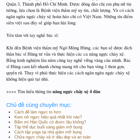
Quận 3, Thành phố Hồ Chí Minh. Được đông đảo chị em phụ nữ tin
tưởng, lựa chọn là Bệnh viện thẩm mỹ uy tín, chất lượng. Và có cách
ngăn ngừa ngực chảy xệ hoàn hảo chỉ có Việt Nam. Những ưu điểm
siêu việt sau đây sẽ giúp bạn hài lòng:
Yên tâm với tay nghề bác sĩ:
Khi đến Bệnh viện thẩm mỹ Ngô Mộng Hùng, các bạn sẽ được đích
thân bác sĩ Hùng tư vấn và thực hiện các ca nâng ngực chảy xệ.
Bằng kinh nghiệm lâu năm cùng tay nghề vững vàng của mình. Bác
sĩ Hùng cam kết nhanh chóng mang tới cho bạn vòng 1 thon gọn,
quyến rũ. Thay vì phải thực hiện các cách ngăn ngừa ngực chảy xệ
không hiệu quả tại nhà.
nâng ngực chảy xệ ở đâu
>>>> Tìm hiểu thông tin
Chủ đề cùng chuyên mục:
Cách để làm ngực to hơn
Kem nở ngực hiệu quả nhất khi nào?
Bấm mí Hàn Quốc có được lâu không?
Tập thể dục buổi sáng giảm mỡ bụng
Cách tập yoga tại nhà giảm mỡ bụng
Chữa ngực chảy xệ ở đâu đẹp và an toàn