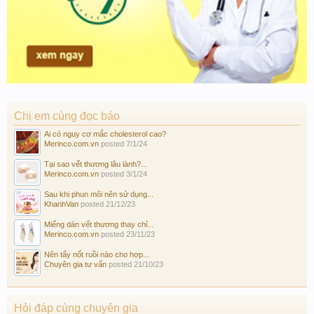
Chị em cùng đọc báo
Ai có nguy cơ mắc cholesterol cao?
Merinco.com.vn
posted
7/1/24
Tại sao vết thương lâu lành?...
Merinco.com.vn
posted
3/1/24
Sau khi phun môi nên sử dụng...
KhanhVan
posted
21/12/23
Miếng dán vết thương thay chỉ...
Merinco.com.vn
posted
23/11/23
Nên tẩy nốt ruồi nào cho hợp...
Chuyên gia tư vấn
posted
21/10/23
Hỏi đáp cùng chuyên gia