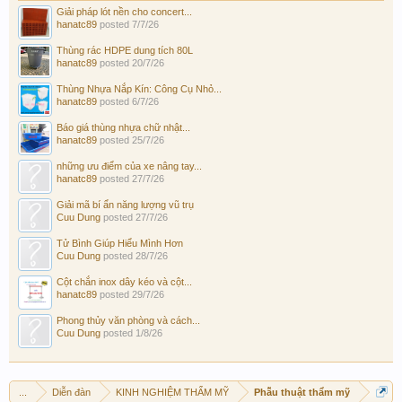
Giải pháp lót nền cho concert...
hanatc89
posted
7/7/26
Thùng rác HDPE dung tích 80L
hanatc89
posted
20/7/26
Thùng Nhựa Nắp Kín: Công Cụ Nhỏ...
hanatc89
posted
6/7/26
Báo giá thùng nhựa chữ nhật...
hanatc89
posted
25/7/26
những ưu điểm của xe nâng tay...
hanatc89
posted
27/7/26
Giải mã bí ẩn năng lượng vũ trụ
Cuu Dung
posted
27/7/26
Tử Bình Giúp Hiểu Mình Hơn
Cuu Dung
posted
28/7/26
Cột chắn inox dây kéo và cột...
hanatc89
posted
29/7/26
Phong thủy văn phòng và cách...
Cuu Dung
posted
1/8/26
...
Diễn đàn
KINH NGHIỆM THẨM MỸ
Phẫu thuật thẩm mỹ