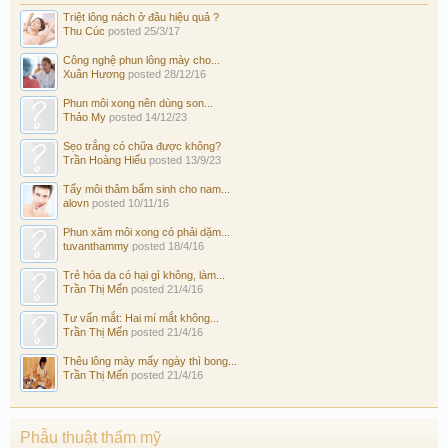
Triệt lông nách ở đâu hiệu quả ?
Thu Cúc
posted
25/3/17
Công nghệ phun lông mày cho...
Xuân Hương
posted
28/12/16
Phun môi xong nên dùng son...
Thảo My
posted
14/12/23
Sẹo trắng có chữa được không?
Trần Hoàng Hiếu
posted
13/9/23
Tẩy môi thâm bẩm sinh cho nam...
alovn
posted
10/11/16
Phun xăm môi xong có phải dặm...
tuvanthammy
posted
18/4/16
Trẻ hóa da có hại gì không, làm...
Trần Thị Mến
posted
21/4/16
Tư vấn mắt: Hai mí mắt không...
Trần Thị Mến
posted
21/4/16
Thêu lông mày mấy ngày thì bong...
Trần Thị Mến
posted
21/4/16
Phẫu thuật thẩm mỹ