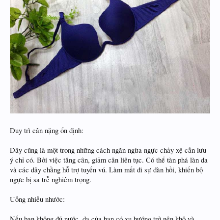
Duy trì cân nặng ổn định:
Đây cũng là một trong những cách ngăn ngừa ngực chảy xệ cần lưu
ý chỉ có. Bởi việc tăng cân, giảm cân liên tục. Có thể tàn phá làn da
và các dây chằng hỗ trợ tuyến vú. Làm mất đi sự đàn hồi, khiến bộ
ngực bị sa trễ nghiêm trọng.
Uống nhiều nhước:
Nếu bạn không đủ nước, da của bạn có xu hướng trở nên khô và