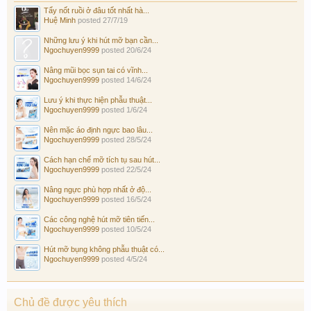
Tẩy nốt ruồi ở đâu tốt nhất hà...
Huệ Minh
posted
27/7/19
Những lưu ý khi hút mỡ bạn cần...
Ngochuyen9999
posted
20/6/24
Nâng mũi bọc sụn tai có vĩnh...
Ngochuyen9999
posted
14/6/24
Lưu ý khi thực hiện phẫu thuật...
Ngochuyen9999
posted
1/6/24
Nên mặc áo định ngực bao lâu...
Ngochuyen9999
posted
28/5/24
Cách hạn chế mỡ tích tụ sau hút...
Ngochuyen9999
posted
22/5/24
Nâng ngực phù hợp nhất ở độ...
Ngochuyen9999
posted
16/5/24
Các công nghệ hút mỡ tiên tiến...
Ngochuyen9999
posted
10/5/24
Hút mỡ bụng không phẫu thuật có...
Ngochuyen9999
posted
4/5/24
Chủ đề được yêu thích