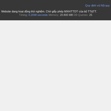
Quy định và Nội quy
Website đang hoạt động thử nghiệm. Chờ giấy phép MXH/TTDT của bộ TT&TT.
Timing:
0.2048 seconds
Memory:
20.800 MB
DB Queries:
25