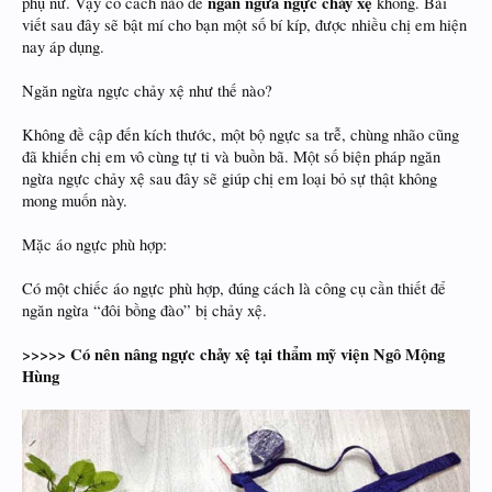
ngăn ngừa ngực chảy xệ
phụ nữ. Vậy có cách nào để
không. Bài
viết sau đây sẽ bật mí cho bạn một số bí kíp, được nhiều chị em hiện
nay áp dụng.
Ngăn ngừa ngực chảy xệ như thế nào?
Không đề cập đến kích thước, một bộ ngực sa trễ, chùng nhão cũng
đã khiến chị em vô cùng tự ti và buồn bã. Một số biện pháp ngăn
ngừa ngực chảy xệ sau đây sẽ giúp chị em loại bỏ sự thật không
mong muốn này.
Mặc áo ngực phù hợp:
Có một chiếc áo ngực phù hợp, đúng cách là công cụ cần thiết để
ngăn ngừa “đôi bồng đào” bị chảy xệ.
>>>>> Có nên nâng ngực chảy xệ tại thẩm mỹ viện Ngô Mộng
Hùng