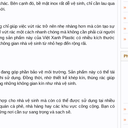
hác. Bên cạnh đó, bề mặt inox rất dễ vệ sinh, chỉ cần lau qua
ới.
ông chỉ giúp việc vứt rác trở nên nhẹ nhàng hơn mà còn tạo sự
ể vứt rác một cách nhanh chóng mà không cần phải cúi người
òng sản phẩm này của Việt Xanh Plastic có nhiều kích thước
hông gian nhà vệ sinh từ nhỏ hẹp đến rộng rãi.
P
n đang góp phần bảo vệ môi trường. Sản phẩm này có thể tái
hi sử dụng. Đồng thời, nhờ thiết kế khép kín, thùng rác giúp
ong những không gian kín như nhà vệ sinh.
h hợp cho nhà vệ sinh mà còn có thể được sử dụng tại nhiều
quán cà phê, nhà hàng hay các khu vực công cộng. Bạn có
ững nơi cần sự sang trọng và sạch sẽ.