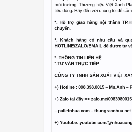
môi trường. Thương hiệu Việt Xanh Pl
tiêu dùng. Hãy đến với chúng tôi để cảm
*. Hỗ trợ giao hàng nội thành TP.
chuyển.
*. Khách hàng có nhu cầu và qua
HOTLINE/ZALO/EMAIL để được tư vấn
*. THÔNG TIN LIÊN HỆ
*.
TƯ VẤN TRỰC TIẾP
CÔNG TY TNHH SẢN XUẤT VIỆT XA
+) Hotline : 098.398.0015 – Ms.Anh – 
+) Zalo tại đây => zalo.me/098398001
– palletnhua.com – thungracnhua.net
+) Youtube:.youtube.com/@nhuacon