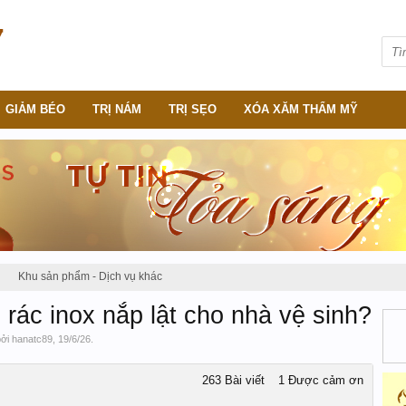
GIẢM BÉO
TRỊ NÁM
TRỊ SẸO
XÓA XĂM THẨM MỸ
Khu sản phẩm - Dịch vụ khác
rác inox nắp lật cho nhà vệ sinh?
bởi
hanatc89
,
19/6/26
.
263 Bài viết
1 Được cảm ơn