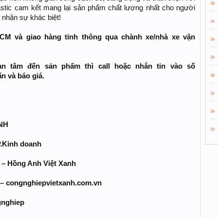
astic cam kết mang lại sản phẩm chất lượng nhất cho người
 nhận sự khác biệt!
HCM và giao hàng tỉnh thông qua chành xe/nhà xe vận
n tâm đến sản phẩm thì call hoặc nhắn tin vào số
 và báo giá.
NH
P.Kinh doanh
5 – Hồng Anh Việt Xanh
 – congnghiepvietxanh.com.vn
gnghiep