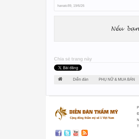
hanatc89
,
19/6/26
Chia sẻ trang này
Diễn đàn
PHỤ NỮ & MUA BÁN
P
Đ
N
T