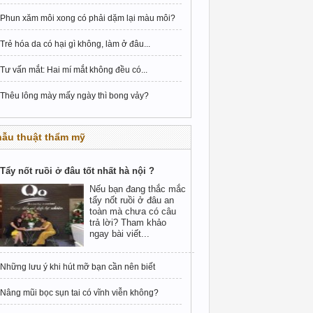
Phun xăm môi xong có phải dặm lại màu môi?
Trẻ hóa da có hại gì không, làm ở đâu...
Tư vấn mắt: Hai mí mắt không đều có...
Thêu lông mày mấy ngày thì bong vảy?
hẫu thuật thẩm mỹ
Tẩy nốt ruồi ở đâu tốt nhất hà nội ?
Nếu bạn đang thắc mắc
tẩy nốt ruồi ở đâu an
toàn mà chưa có câu
trả lời? Tham khảo
ngay bài viết...
Những lưu ý khi hút mỡ bạn cần nên biết
Nâng mũi bọc sụn tai có vĩnh viễn không?