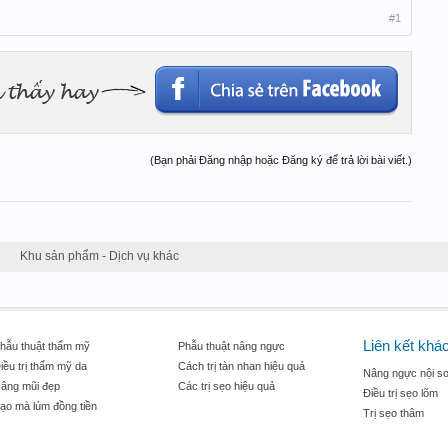
#1
(Bạn phải Đăng nhập hoặc Đăng ký để trả lời bài viết.)
Khu sản phẩm - Dịch vụ khác
Liên kết khá
hẫu thuật thẩm mỹ
Phẫu thuật nâng ngực
iều trị thẩm mỹ da
Cách trị tàn nhan hiệu quả
Nâng ngực nội so
âng mũi đẹp
Các trị sẹo hiệu quả
Điều trị sẹo lõm
ạo mà lúm đồng tiền
Trị sẹo thâm