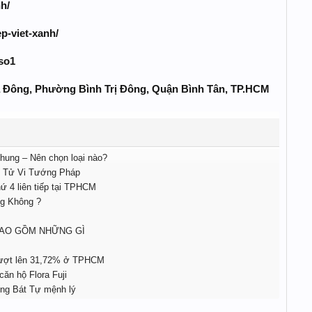
h/
p-viet-xanh/
so1
òa Đông, Phường Bình Trị Đông, Quận Bình Tân, TP.HCM
nhung – Nên chọn loại nào?
ên Tử Vi Tướng Pháp
ứ 4 liên tiếp tại TPHCM
ng Không ?
BAO GỒM NHỮNG GÌ
 vượt lên 31,72% ở TPHCM
căn hộ Flora Fuji
ng Bát Tự mệnh lý