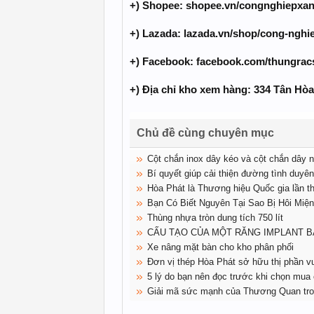
+) Shopee: shopee.vn/congnghiepxan
+) Lazada: lazada.vn/shop/cong-nghie
+) Facebook: facebook.com/thungrac
+) Địa chỉ kho xem hàng: 334 Tân H
Chủ đề cùng chuyên mục
Cột chắn inox dây kéo và cột chắn dây 
Bí quyết giúp cải thiện đường tình duy
Hòa Phát là Thương hiệu Quốc gia lần th
Bạn Có Biết Nguyên Tại Sao Bị Hôi Miệ
Thùng nhựa tròn dung tích 750 lít
CẤU TẠO CỦA MỘT RĂNG IMPLANT 
Xe nâng mặt bàn cho kho phân phối
Đơn vị thép Hòa Phát sở hữu thị phần
5 lý do bạn nên đọc trước khi chọn mua 
Giải mã sức mạnh của Thương Quan tro