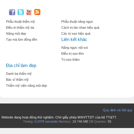
Phẫu thuật thẩm mỹ
Phẫu thuật nâng ngực
Điều trị thẩm mỹ da
Cách trị tàn nhan hiệu quả
Nâng mũi đẹp
Các trị sẹo hiệu quả
Liên kết khác
Tạo mà lúm đồng tiền
Nâng ngực nội soi
Điều trị sẹo lõm
Trị sẹo thâm
Địa chỉ làm đẹp
Danh bạ thẩm mỹ
Bác sĩ thẩm mỹ
Thẩm mỹ viện nâng mũi đẹp
Quy định và Nội quy
Website đang hoạt động thử nghiệm. Chờ giấy phép MXH/TTDT của bộ TT&TT.
Timing:
0.2478 seconds
Memory:
19.746 MB
DB Queries:
55