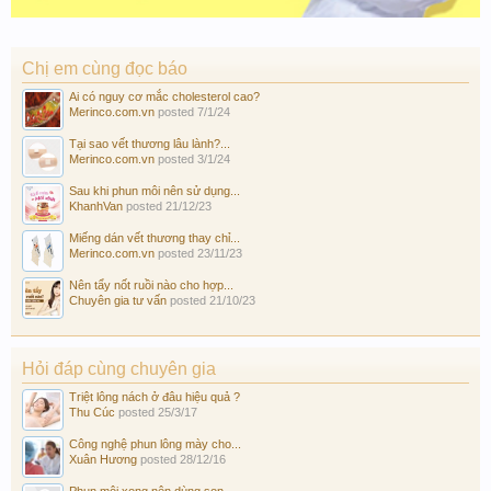
Chị em cùng đọc báo
Ai có nguy cơ mắc cholesterol cao?
Merinco.com.vn
posted
7/1/24
Tại sao vết thương lâu lành?...
Merinco.com.vn
posted
3/1/24
Sau khi phun môi nên sử dụng...
KhanhVan
posted
21/12/23
Miếng dán vết thương thay chỉ...
Merinco.com.vn
posted
23/11/23
Nên tẩy nốt ruồi nào cho hợp...
Chuyên gia tư vấn
posted
21/10/23
Hỏi đáp cùng chuyên gia
Triệt lông nách ở đâu hiệu quả ?
Thu Cúc
posted
25/3/17
Công nghệ phun lông mày cho...
Xuân Hương
posted
28/12/16
Phun môi xong nên dùng son...