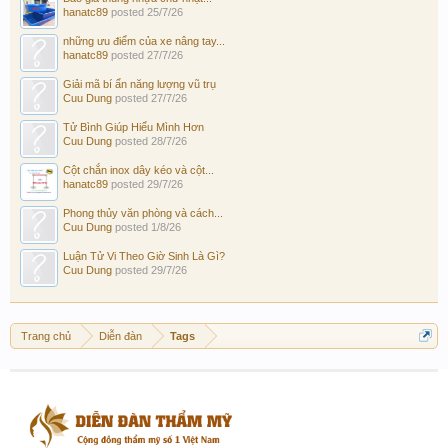
hanatc89
posted
25/7/26
những ưu điểm của xe nâng tay...
hanatc89
posted
27/7/26
Giải mã bí ẩn năng lượng vũ trụ
Cuu Dung
posted
27/7/26
Tử Bình Giúp Hiểu Mình Hơn
Cuu Dung
posted
28/7/26
Cột chắn inox dây kéo và cột...
hanatc89
posted
29/7/26
Phong thủy văn phòng và cách...
Cuu Dung
posted
1/8/26
Luận Tử Vi Theo Giờ Sinh Là Gì?
Cuu Dung
posted
29/7/26
Trang chủ
Diễn đàn
Tags