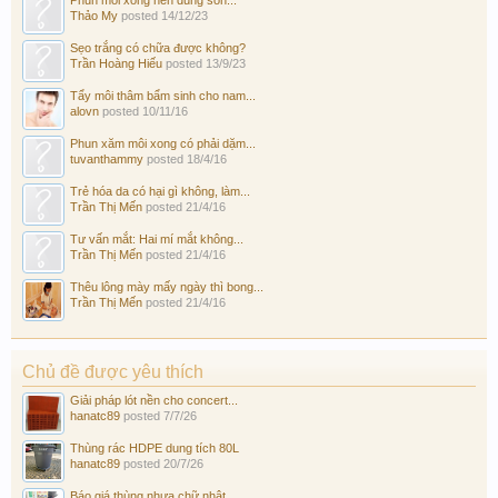
Thảo My
posted
14/12/23
Sẹo trắng có chữa được không?
Trần Hoàng Hiếu
posted
13/9/23
Tẩy môi thâm bẩm sinh cho nam...
alovn
posted
10/11/16
Phun xăm môi xong có phải dặm...
tuvanthammy
posted
18/4/16
Trẻ hóa da có hại gì không, làm...
Trần Thị Mến
posted
21/4/16
Tư vấn mắt: Hai mí mắt không...
Trần Thị Mến
posted
21/4/16
Thêu lông mày mấy ngày thì bong...
Trần Thị Mến
posted
21/4/16
Chủ đề được yêu thích
Giải pháp lót nền cho concert...
hanatc89
posted
7/7/26
Thùng rác HDPE dung tích 80L
hanatc89
posted
20/7/26
Báo giá thùng nhựa chữ nhật...