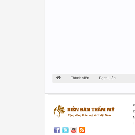
Thành viên
Bạch Liễn
P
Đ
N
T