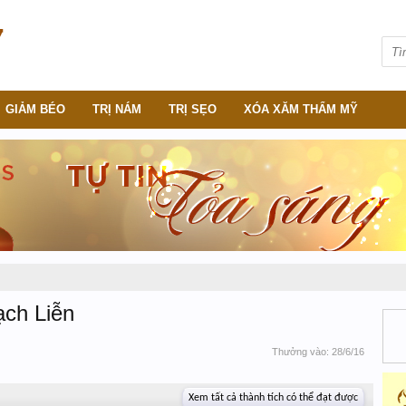
GIẢM BÉO
TRỊ NÁM
TRỊ SẸO
XÓA XĂM THẨM MỸ
ch Liễn
Thưởng vào:
28/6/16
Xem tất cả thành tích có thể đạt được