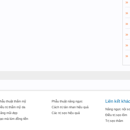
Liên kết khá
hẫu thuật thẩm mỹ
Phẫu thuật nâng ngực
iều trị thẩm mỹ da
Cách trị tàn nhan hiệu quả
Nâng ngực nội so
âng mũi đẹp
Các trị sẹo hiệu quả
Điều trị sẹo lõm
ạo mà lúm đồng tiền
Trị sẹo thâm